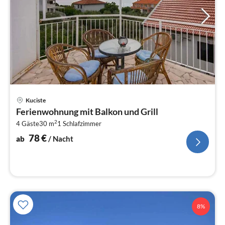
Pre
Kuciste
ab
Ferienwohnung mit Balkon und Grill
7
2
4 Gäste
30 m
1
Schlafzimmer
pr
Na
78
€
ab
/ Nacht
8%