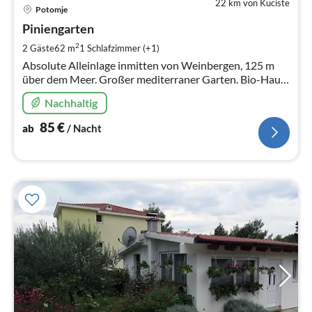
22 km von Kuciste
Pre
Potomje
ab
8
Piniengarten
pr
2
2 Gäste
62 m
1
Schlafzimmer (+1)
Na
Absolute Alleinlage inmitten von Weinbergen, 125 m
über dem Meer. Großer mediterraner Garten. Bio-Haus
und Bio-Einrichtung.
Nachhaltig
85
€
ab
/ Nacht