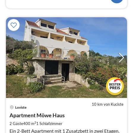
10 km von Kuciste
Pre
Loviste
ab
6
Apartment Möwe Haus
pr
2
2 Gäste
400 m
1
Schlafzimmer
Na
Ein 2-Bett Apartment mit 1 Zusatzbett in zwei Etagen.