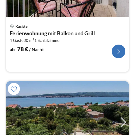
Pre
Kuciste
ab
Ferienwohnung mit Balkon und Grill
7
2
4 Gäste
30 m
1
Schlafzimmer
pr
Na
78
€
ab
/ Nacht