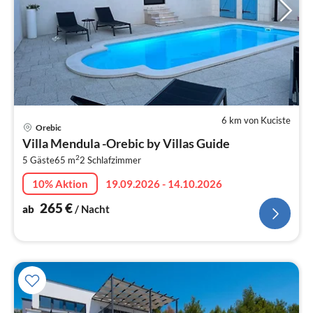
6 km von Kuciste
Pre
Orebic
ab
Villa Mendula -Orebic by Villas Guide
2
2
5 Gäste
65 m
2
Schlafzimmer
pr
Na
10% Aktion
19.09.2026 - 14.10.2026
265
€
ab
/ Nacht