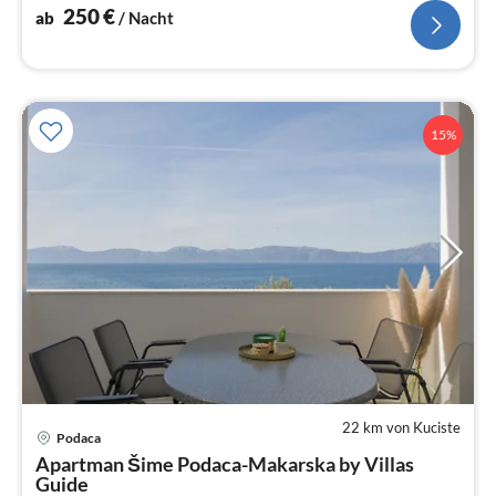
250
€
ab
/ Nacht
15%
22 km von Kuciste
Pre
Podaca
ab
Apartman Šime Podaca-Makarska by Villas
1
Guide
pr