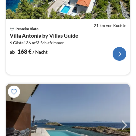
21 km von Kuciste
Pre
Peracko Blato
ab
Villa Antonia by Villas Guide
1
2
6 Gäste
136 m
3
Schlafzimmer
pr
Na
168
€
ab
/ Nacht