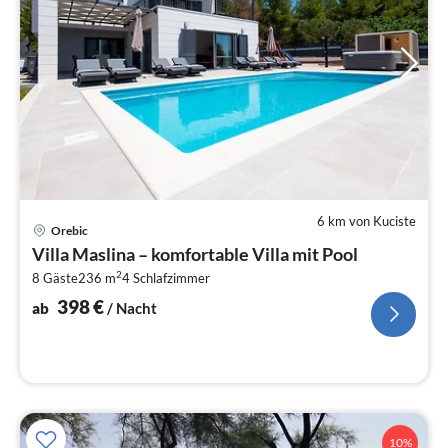
6 km von Kuciste
Pre
Orebic
ab
Villa Maslina – komfortable Villa mit Pool
3
2
8 Gäste
236 m
4
Schlafzimmer
pr
Na
398
€
ab
/ Nacht
10%