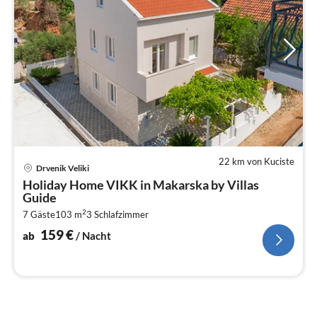
22 km von Kuciste
Pre
Drvenik Veliki
ab
Holiday Home VIKK in Makarska by Villas
1
Guide
pr
2
7 Gäste
103 m
3
Schlafzimmer
Na
159
€
ab
/ Nacht