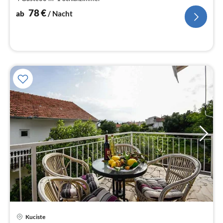
pr
Na
78
€
ab
/ Nacht
Pre
Kuciste
ab