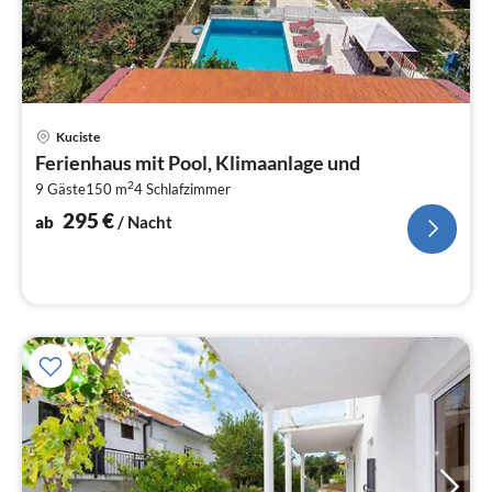
Pre
Kuciste
ab
Ferienhaus mit Pool, Klimaanlage und
2
2
9 Gäste
150 m
4
Schlafzimmer
pr
Na
295
€
ab
/ Nacht