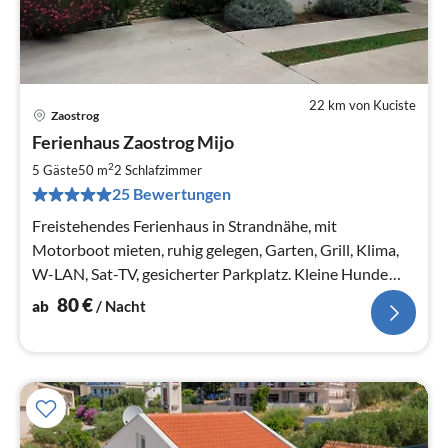
22 km von Kuciste
Zaostrog
Pre
Ferienhaus Zaostrog Mijo
ab
8
2
5 Gäste
50 m
2
Schlafzimmer
pr
25 Bewertungen
Na
Freistehendes Ferienhaus in Strandnähe, mit
Motorboot mieten, ruhig gelegen, Garten, Grill, Klima,
W-LAN, Sat-TV, gesicherter Parkplatz. Kleine Hunde
sind erlaubt.
80
€
ab
/ Nacht