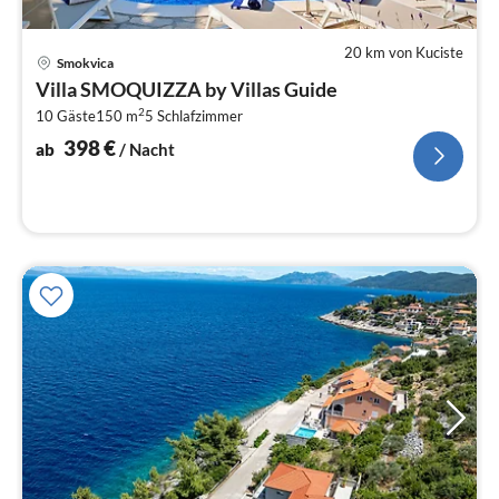
20 km von Kuciste
Pre
Smokvica
ab
Villa SMOQUIZZA by Villas Guide
3
2
10 Gäste
150 m
5
Schlafzimmer
pr
Na
398
€
ab
/ Nacht