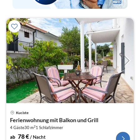
Pre
Kuciste
ab
Ferienwohnung mit Balkon und Grill
7
2
4 Gäste
30 m
1
Schlafzimmer
pr
Na
78
€
ab
/ Nacht