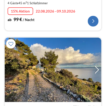
2
4 Gäste
45 m
1
Schlafzimmer
Na
15% Aktion
22.08.2026 - 09.10.2026
99
€
ab
/ Nacht