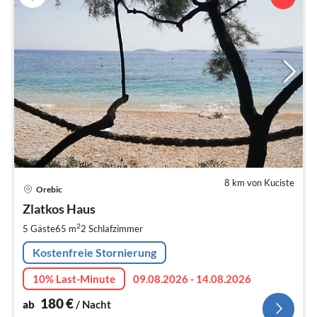
8 km von Kuciste
Pre
Orebic
ab
1
Zlatkos Haus
pr
2
5 Gäste
65 m
2
Schlafzimmer
Na
Kostenfreie Stornierung
10% Last-Minute
09.08.2026 - 14.08.2026
180
€
ab
/ Nacht