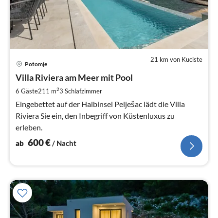
21 km von Kuciste
Pre
Potomje
ab
6
Villa Riviera am Meer mit Pool
pr
2
6 Gäste
211 m
3
Schlafzimmer
Na
Eingebettet auf der Halbinsel Pelješac lädt die Villa
Riviera Sie ein, den Inbegriff von Küstenluxus zu
erleben.
600
€
ab
/ Nacht