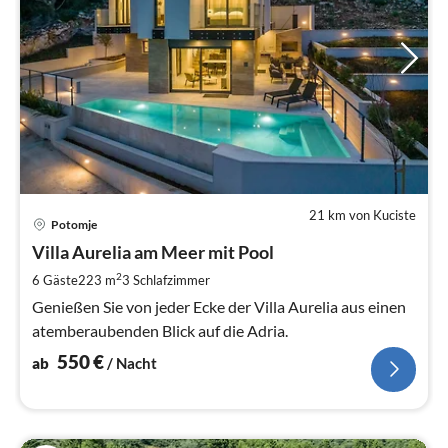
21 km von Kuciste
Pre
Potomje
ab
5
Villa Aurelia am Meer mit Pool
pr
2
6 Gäste
223 m
3
Schlafzimmer
Na
Genießen Sie von jeder Ecke der Villa Aurelia aus einen
atemberaubenden Blick auf die Adria.
550
€
ab
/ Nacht