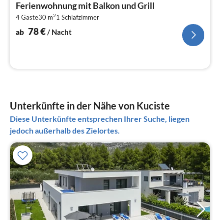
Ferienwohnung mit Balkon und Grill
7
2
4 Gäste
30 m
1
Schlafzimmer
pr
Na
78
€
ab
/ Nacht
Unterkünfte in der Nähe von Kuciste
Diese Unterkünfte entsprechen Ihrer Suche, liegen
jedoch außerhalb des Zielortes.