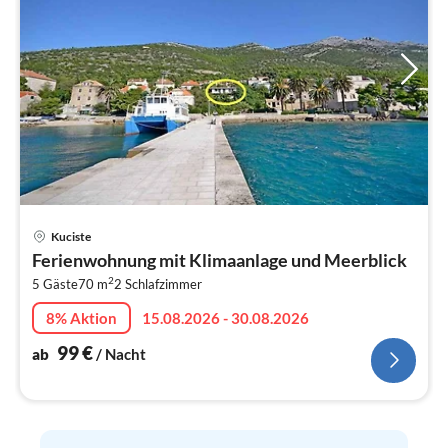
Pre
Kuciste
ab
Ferienwohnung mit Klimaanlage und Meerblick
9
2
5 Gäste
70 m
2
Schlafzimmer
pr
Na
8% Aktion
15.08.2026 - 30.08.2026
99
€
ab
/ Nacht