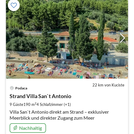
22 km von Kuciste
Pre
Podaca
ab
2
Strand Villa San`t Antonio
pr
2
9 Gäste
190 m
4
Schlafzimmer (+1)
Na
Villa San`t Antonio direkt am Strand – exklusiver
Meerblick und direkter Zugang zum Meer
Nachhaltig