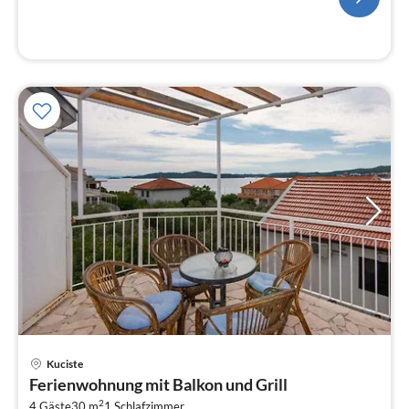
Pre
Kuciste
ab
Ferienwohnung mit Balkon und Grill
7
2
4 Gäste
30 m
1
Schlafzimmer