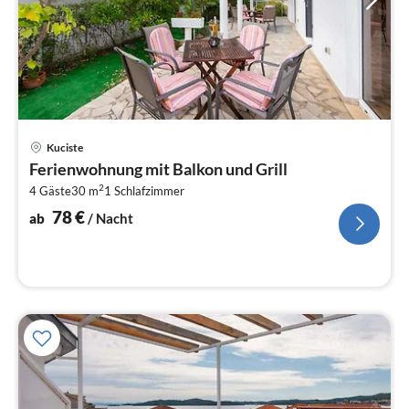
Pre
Kuciste
ab
Ferienwohnung mit Balkon und Grill
7
2
4 Gäste
30 m
1
Schlafzimmer
pr
Na
78
€
ab
/ Nacht