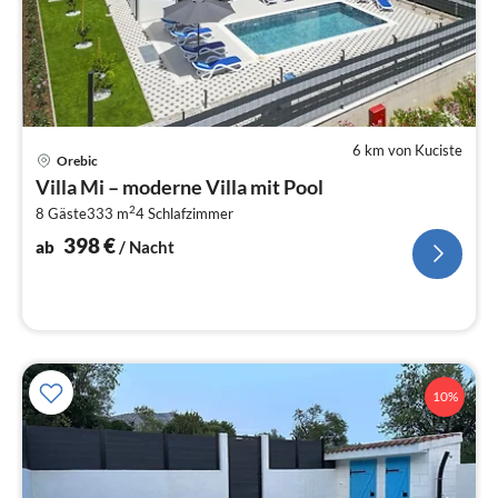
6 km von Kuciste
Pre
Orebic
ab
Villa Mi – moderne Villa mit Pool
3
2
8 Gäste
333 m
4
Schlafzimmer
pr
Na
398
€
ab
/ Nacht
10%