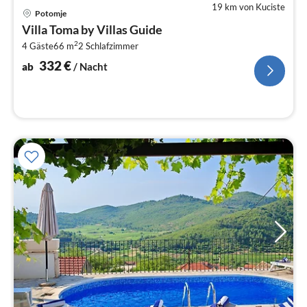
19 km von Kuciste
Pre
Potomje
ab
Villa Toma by Villas Guide
3
2
4 Gäste
66 m
2
Schlafzimmer
pr
Na
332
€
ab
/ Nacht