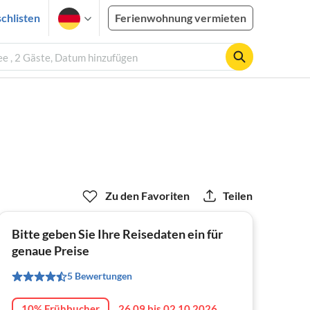
chlisten
Ferienwohnung vermieten
e , 2 Gäste, Datum hinzufügen
Zu den Favoriten
Teilen
Bitte geben Sie Ihre Reisedaten ein für
genaue Preise
5 Bewertungen
10% Frühbucher
26.09 bis 02.10.2026