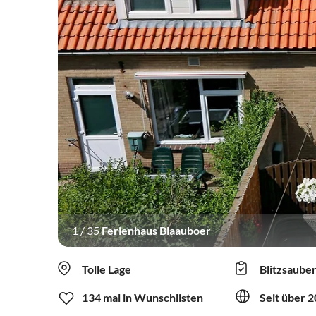
1
/
35
Ferienhaus Blaauboer
Tolle Lage
Blitzsaube
134 mal in Wunschlisten
Seit über 2