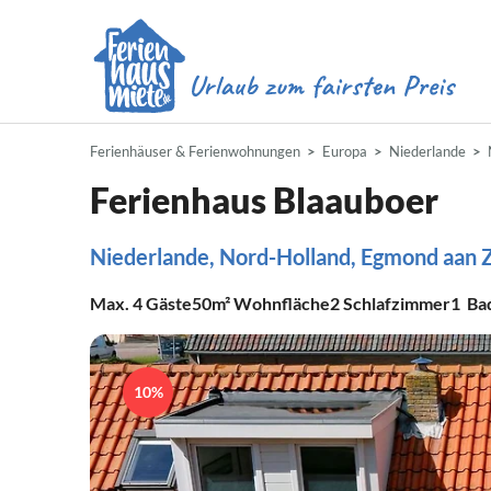
Ferienhäuser & Ferienwohnungen
Europa
Niederlande
Ferienhaus Blaauboer
Niederlande, Nord-Holland, Egmond aan 
Max.
4
Gäste
50m²
Wohnfläche
2
Schlafzimmer
1
Ba
10%