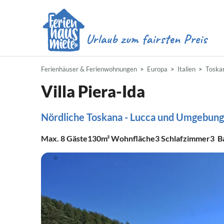
Ferienhäuser & Ferienwohnungen
Europa
Italien
Toska
Villa Piera-Ida
Nördliche Toskana - Lucca und Umgebung
Max.
8
Gäste
130m²
Wohnfläche
3
Schlafzimmer
3
B