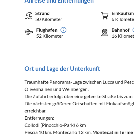
Anreise und Entfernungen
Strand
Einkaufsm
50 Kilometer
6 Kilomete
Flughafen
Bahnhof
52 Kilometer
16 Kilomet
Ort und Lage der Unterkunft
Traumhafte Panorama-Lage zwischen Lucca und Pescia
Olivenhainen und Weinbergen.
Die Zufahrt erfolgt über eine geteerte Straße bis zum
Die nächsten größeren Ortschaften mit Einkaufsmögl
erreichbar.
Entfernungen:
Collodi (Pinocchio-Park) 6 km
Pescia 10 km, Montecarlo 13 km,
Montecatini Terme