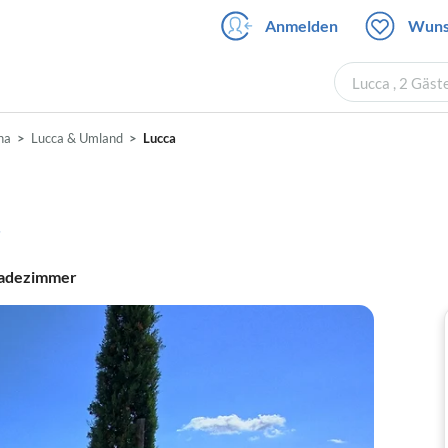
Anmelden
Wuns
Lucca , 2 Gäst
na
Lucca & Umland
Lucca
adezimmer