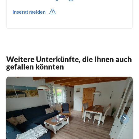
0049(0) 573493474
Inserat melden
0049(0) 15117733003
Weitere Unterkünfte, die Ihnen auch
gefallen könnten