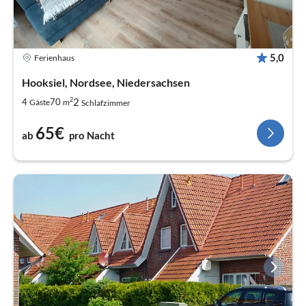
5,0
Ferienhaus
Hooksiel, Nordsee, Niedersachsen
2
2
4
70
Gäste
m
Schlafzimmer
65€
ab
pro Nacht