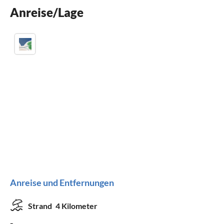
Anreise/Lage
Kinderbett
Anreise und Entfernungen
Strand
4 Kilometer