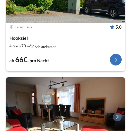
5,0
Ferienhaus
Hooksiel
2
2
4
70
Gäste
m
Schlafzimmer
66€
ab
pro Nacht