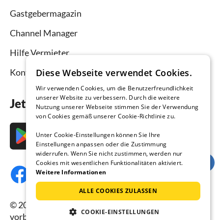
Gastgebermagazin
Channel Manager
Hilfe Vermieter
Diese Webseite verwendet Cookies.
Kontakt
Wir verwenden Cookies, um die Benutzerfreundlichkeit
unserer Website zu verbessern. Durch die weitere
Jetzt die App downloaden
Nutzung unserer Webseite stimmen Sie der Verwendung
von Cookies gemäß unserer Cookie-Richtlinie zu.
Unter Cookie-Einstellungen können Sie Ihre
Einstellungen anpassen oder die Zustimmung
widerrufen. Wenn Sie nicht zustimmen, werden nur
Cookies mit wesentlichen Funktionalitäten aktiviert.
Weitere Informationen
ALLE COOKIES ZULASSEN
© 2026 Ferienhausmiete.de, alle Rechte
COOKIE-EINSTELLUNGEN
vorbehalten.