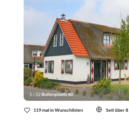
1
/
22
Buitenplaats 60
119 mal in Wunschlisten
Seit über 8