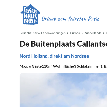
Ferienhäuser & Ferienwohnungen
Europa
Niederlande
De Buitenplaats Callant
Nord Holland, direkt am Nordsee
Max.
6
Gäste
110m²
Wohnfläche
3
Schlafzimmer
1
B