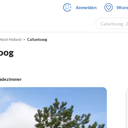
Anmelden
Wuns
Callantsoog , 
Nord-Holland
Callantsoog
soog
adezimmer