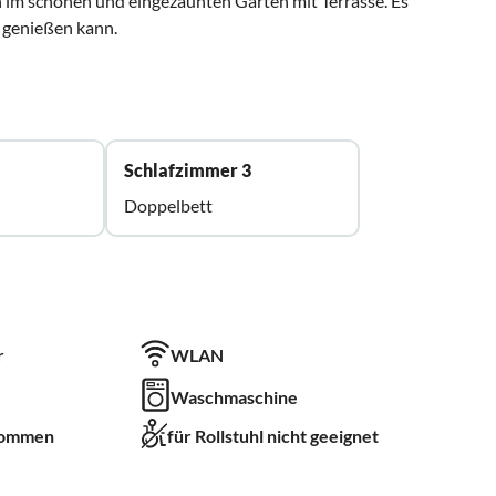
m schönen und eingezäunten Garten mit Terrasse. Es
 genießen kann.
Schlafzimmer 3
Doppelbett
r
WLAN
Waschmaschine
kommen
für Rollstuhl nicht geeignet