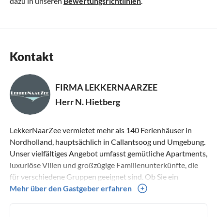
dazu in unseren
Bewertungsrichtlinien
.
Kontakt
FIRMA LEKKERNAARZEE
Herr N. Hietberg
LekkerNaarZee vermietet mehr als 140 Ferienhäuser in
Nordholland, hauptsächlich in Callantsoog und Umgebung.
Unser vielfältiges Angebot umfasst gemütliche Apartments,
luxuriöse Villen und großzügige Familienunterkünfte, die
für verschiedene Gruppen geeignet sind. Ob Sie ein
charmantes Ferienhaus für zwei Personen oder eine
Mehr über den Gastgeber erfahren
geräumige Unterkunft für eine Gruppe suchen – bei
LekkerNaarZee finden Sie den perfekten Ort für einen