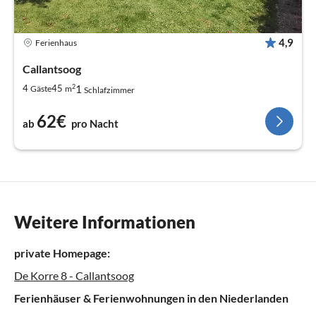
4,9
Ferienhaus
Callantsoog
2
1
4
45
Gäste
m
Schlafzimmer
62€
ab
pro Nacht
Weitere Informationen
private Homepage:
De Korre 8 - Callantsoog
Ferienhäuser & Ferienwohnungen in den Niederlanden