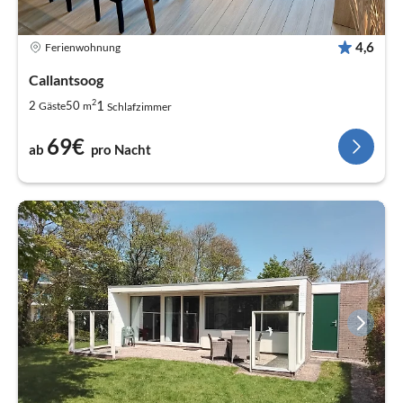
4,6
Ferienwohnung
Callantsoog
2
1
2
50
Gäste
m
Schlafzimmer
69€
ab
pro Nacht