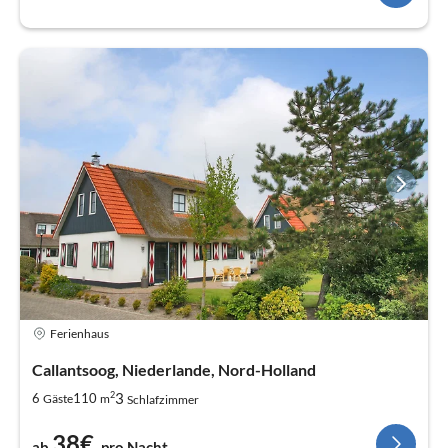
Ferienhaus
Callantsoog, Niederlande, Nord-Holland
2
3
6
110
Gäste
m
Schlafzimmer
38€
ab
pro Nacht