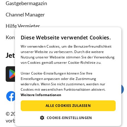
Gastgebermagazin
Channel Manager
Hilfe Vermieter
Kontakt
Diese Webseite verwendet Cookies.
Wir verwenden Cookies, um die Benutzerfreundlichkeit
unserer Website zu verbessern. Durch die weitere
Jetzt die App downloaden
Nutzung unserer Webseite stimmen Sie der Verwendung
von Cookies gemäß unserer Cookie-Richtlinie zu.
Unter Cookie-Einstellungen können Sie Ihre
Einstellungen anpassen oder die Zustimmung
widerrufen. Wenn Sie nicht zustimmen, werden nur
Cookies mit wesentlichen Funktionalitäten aktiviert.
Weitere Informationen
ALLE COOKIES ZULASSEN
© 2026 Ferienhausmiete.de, alle Rechte
COOKIE-EINSTELLUNGEN
vorbehalten.