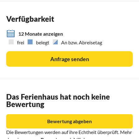
durch die Nächte der Wochenrate geteilt und multipliziert,
sondern immer aus der Wochenrate zuzüglich der
Verfügbarkeit
Wochenmitten- oder Wochenendrate berechnet.
12 Monate anzeigen
frei
belegt
An bzw. Abreisetag
Anfrage senden
Das Ferienhaus hat noch keine
Bewertung
Bewertung abgeben
Die Bewertungen werden auf ihre Echtheit überprüft. Mehr