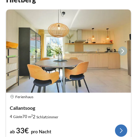
Ferienhaus
Callantsoog
2
2
4
70
Gäste
m
Schlafzimmer
33€
ab
pro Nacht