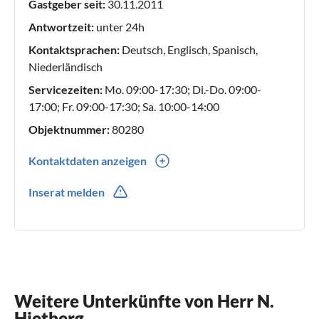
Gastgeber seit:
30.11.2011
unvergesslichen Urlaub an der Küste.
Antwortzeit:
unter 24h
Kontaktsprachen:
Deutsch, Englisch, Spanisch,
Niederländisch
Servicezeiten:
Mo. 09:00-17:30; Di.-Do. 09:00-
17:00; Fr. 09:00-17:30; Sa. 10:00-14:00
Objektnummer:
80280
Kontaktdaten anzeigen
0031(0) 224218241
Inserat melden
Weitere Unterkünfte von Herr N.
Hietberg