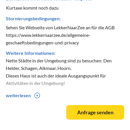
Kurtaxe kommt noch dazu
Stornierungsbedingungen:
Sehen Sie Webseite von LekkerNaarZee an für die AGB
https://www.lekkernaarzee.de/allgemeine-
geschaeftsbedingungen-und-privacy
Weitere Informationen:
Nette Städte in der Umgebung sind zu besuchen: Den
Helder, Schagen, Alkmaar, Hoorn.
Dieses Haus ist auch der ideale Ausgangspunkt für
Aktivitäten in der Umgebung!
weiterlesen
Achten Sie bitte auf die Preisberechnung bei
Ferienhausmiete, da diese bei Aufenthalten von mehr als 7
Anfrage senden
Nächten fehlerhaft sein kann. Die Preise für Wochenenden,
Wochenmitten und Wochen werden korrekt berechnet. Für
Aufenthalte von 10 oder 11 Nächten wird der Preis nicht