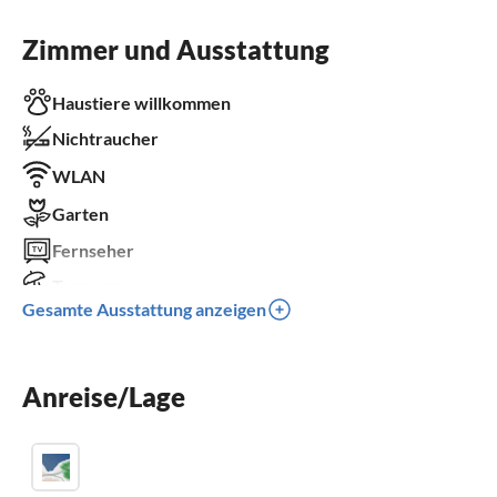
Zimmer und Ausstattung
Haustiere willkommen
Nichtraucher
WLAN
Garten
Fernseher
Terrasse
Gesamte Ausstattung anzeigen
Waschmaschine
Parkplatz
Anreise/Lage
Kinder willkommen