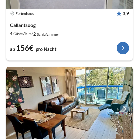
3,9
Ferienhaus
Callantsoog
2
2
4
75
Gäste
m
Schlafzimmer
156€
ab
pro Nacht