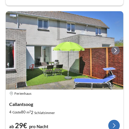
Ferienhaus
Callantsoog
2
2
4
80
Gäste
m
Schlafzimmer
29€
ab
pro Nacht