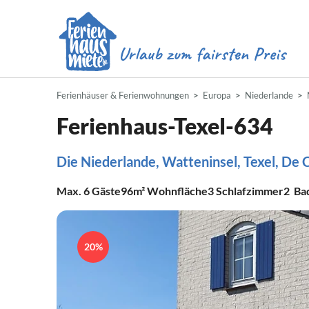
Ferienhäuser & Ferienwohnungen
Europa
Niederlande
Ferienhaus-Texel-634
Die Niederlande, Watteninsel, Texel, De
Max.
6
Gäste
96m²
Wohnfläche
3
Schlafzimmer
2
Ba
20%