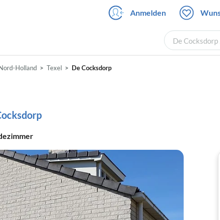
Anmelden
Wuns
De Cocksdorp 
Nord-Holland
Texel
De Cocksdorp
 Cocksdorp
dezimmer