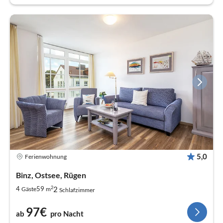
5,0
Ferienwohnung
Binz, Ostsee, Rügen
2
2
4
59
Gäste
m
Schlafzimmer
97€
ab
pro Nacht