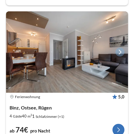
5,0
Ferienwohnung
Binz, Ostsee, Rügen
2
1
4
40
Gäste
m
Schlafzimmer (+1)
74€
ab
pro Nacht