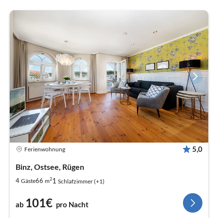
5,0
Ferienwohnung
Binz, Ostsee, Rügen
2
1
4
66
Gäste
m
Schlafzimmer (+1)
101€
ab
pro Nacht