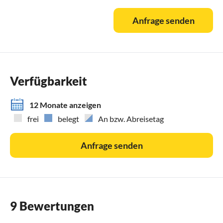
Wir bearbeiten jede e-mail schnellstmöglich und spätestens
Anfrage senden
am nächsten Tag.
Sollten Sie keine Antwortmail von uns erhalten, prüfen Sie
bitte Ihren SPAM-Ordner oder rufen Sie uns an.
Wenn uns Ihre Mailanfrage werktags zwischen Uhr
erreicht, rufen wir Sie gern umgehend zurück und
Verfügbarkeit
informieren Sie zu Ihrem Buchungswunsch. Bitte teilen Sie
uns dafür Ihre Telefonnummer mit.
12 Monate anzeigen
frei
belegt
An bzw. Abreisetag
Anfrage senden
9 Bewertungen