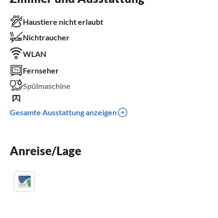
Haustiere nicht erlaubt
Nichtraucher
WLAN
Fernseher
Spülmaschine
Balkon
Gesamte Ausstattung anzeigen
Kinderbett
Parkplatz
Anreise/Lage
Kinder willkommen