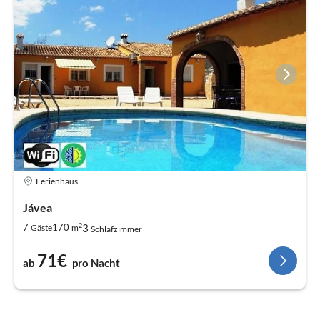
Ferienhaus
Jávea
2
3
7
170
Gäste
m
Schlafzimmer
71€
ab
pro Nacht