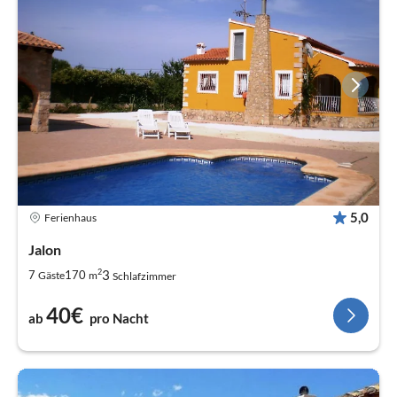
5,0
Ferienhaus
Jalon
2
3
7
170
Gäste
m
Schlafzimmer
40€
ab
pro Nacht