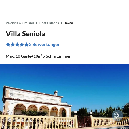
Valencia & Umland
Costa Blanca
Jávea
Villa Seniola
2 Bewertungen
Max.
10
Gäste
410m²
5
Schlafzimmer