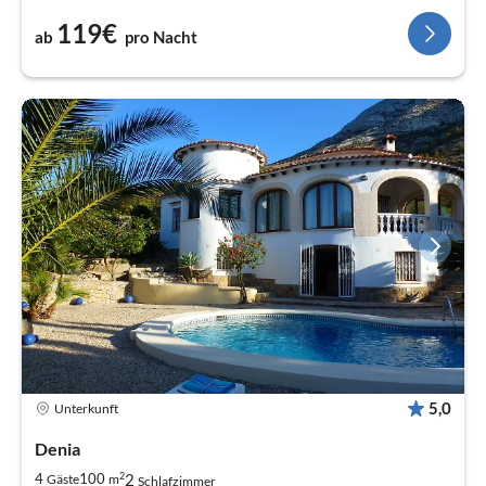
119€
ab
pro Nacht
5,0
Unterkunft
Denia
2
2
4
100
Gäste
m
Schlafzimmer