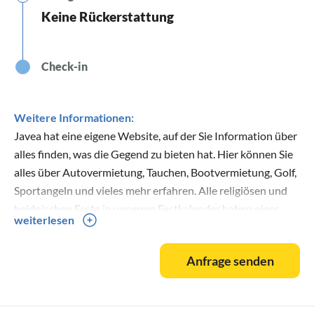
Keine Rückerstattung
Check-in
Weitere Informationen:
Javea hat eine eigene Website, auf der Sie Information über
alles finden, was die Gegend zu bieten hat. Hier können Sie
alles über Autovermietung, Tauchen, Bootvermietung, Golf,
Sportangeln und vieles mehr erfahren. Alle religiösen und
heidnischen Feste in unserem Festkalender haben eines
weiterlesen
gemeinsam: die begeisterte Teilnahme der Menschen. Javea
lässt keine Gelegenheit aus, den offenen und
Anfrage senden
extrovertierten Charakter ihrer Bevölkerung zu feiern.
Weiteres über die Geschichte von Javea finden Sie auf der
Website der Stadt.