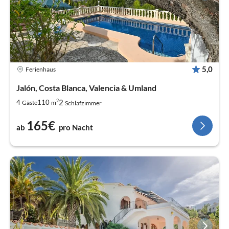
5,0
Ferienhaus
Jalón, Costa Blanca, Valencia & Umland
2
2
4
110
Gäste
m
Schlafzimmer
165€
ab
pro Nacht