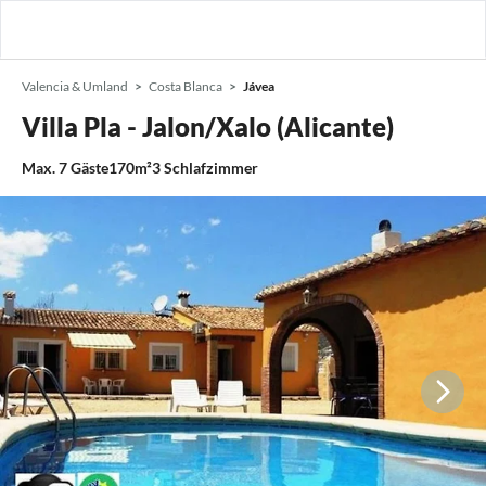
Valencia & Umland
Costa Blanca
Jávea
Villa Pla - Jalon/Xalo (Alicante)
Max.
7
Gäste
170m²
3
Schlafzimmer