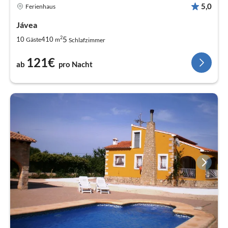
5,0
Ferienhaus
Jávea
2
5
10
410
Gäste
m
Schlafzimmer
121€
ab
pro Nacht