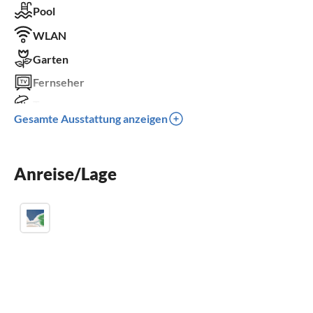
Pool
WLAN
Garten
Fernseher
Terrasse
Gesamte Ausstattung anzeigen
Waschmaschine
Kamin
Anreise/Lage
Kinderbett