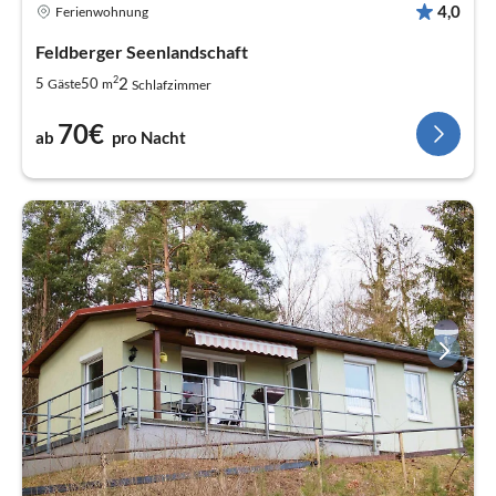
4,0
Ferienwohnung
Feldberger Seenlandschaft
2
2
5
50
Gäste
m
Schlafzimmer
70€
ab
pro Nacht