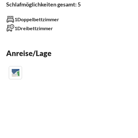
Schlafmöglichkeiten gesamt: 5
Außenbereich
1Doppelbettzimmer
Garten
Grill
1Dreibettzimmer
Parkplatz
Terrasse
Anreise/Lage
Badezimmer
Badezimmer 1
mit Dusche
Küche
Gefrierfach
Kühlschrank
Backofen
Geräte und Zubehör