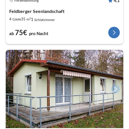
4,1
Ferienwohnung
Feldberger Seenlandschaft
2
1
4
35
Gäste
m
Schlafzimmer
75€
ab
pro Nacht