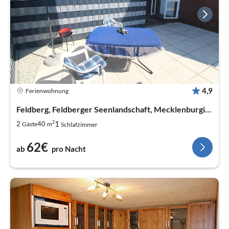
4,9
Ferienwohnung
Feldberg, Feldberger Seenlandschaft, Mecklenburgische Seenplatte, Mecklenburg-Vorpommern
2
1
2
40
Gäste
m
Schlafzimmer
62€
ab
pro Nacht