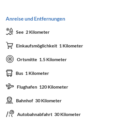
Bettwäsche
Fernseher
Anreise und Entfernungen
Handtücher
Satelliten-/Kabel-TV
See
2 Kilometer
Kinderbett
Kinderhochstuhl
Föhn
Fahrradabstellraum
Einkaufsmöglichkeit
1 Kilometer
Terrassenmöbel
Ortsmitte
1.5 Kilometer
Geeignet für
Bus
1 Kilometer
Nichtraucher
Haustiere nach Absprache
Flughafen
120 Kilometer
Kinder willkommen
Bahnhof
30 Kilometer
Autobahnabfahrt
30 Kilometer