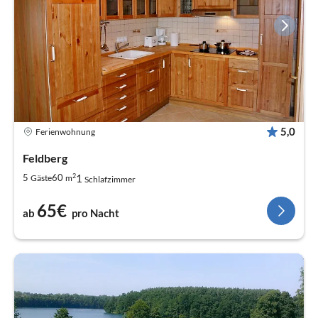
5,0
Ferienwohnung
Feldberg
2
1
5
60
Gäste
m
Schlafzimmer
65€
ab
pro Nacht