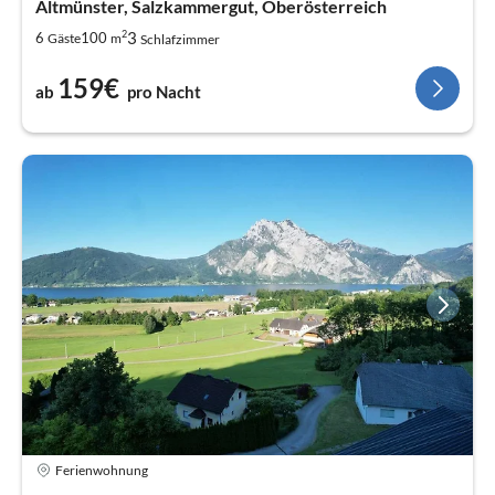
Altmünster, Salzkammergut, Oberösterreich
2
3
6
100
Gäste
m
Schlafzimmer
159€
ab
pro Nacht
Ferienwohnung