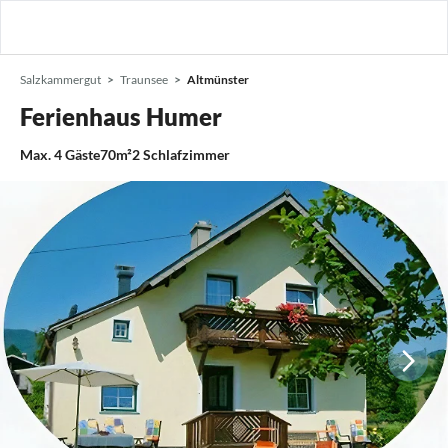
Salzkammergut
Traunsee
Altmünster
Ferienhaus Humer
Max.
4
Gäste
70m²
2
Schlafzimmer