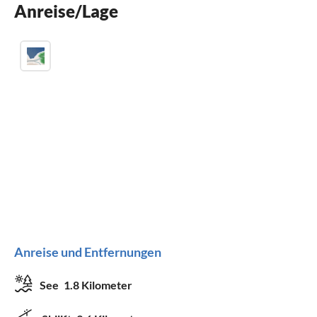
Anreise/Lage
Parkplatz
Anreise und Entfernungen
See
1.8 Kilometer