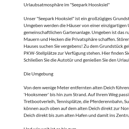
Urlaubsatmosphäre im "Seepark Hoosksiel"
Unser "Seepark Hooksiel" ist ein großzügiges Grund
Umgeben werden die Häuser von einer einzigartigen
gemeinschaftlichen Gartenanlage. Umgeben ist das ru
Mauern und Hecken die Privatsphäre schaffen. Stören
Hauses suchen Sie vergebens! Zu dem Grundstück geh
PKW-Stellplätze zur Verfügung stehen. Hier finden Si
Schließen Sie die Autotür und genießen Sie den Urlau
Die Umgebung
Von dem wenige Meter entfernten alten Deich führen 
'Hooksmeer' bis hin zum Strand. Auf Ihrem Weg passi
Tretbootverleih, Tennisplätze, die Pferderennbahn, Su
können auch oben auf dem alten Deich direkt zur Nord
Deich direkt bis zum alten Hafen und damit ins Zentr
Und wie weit ist es bis zum...