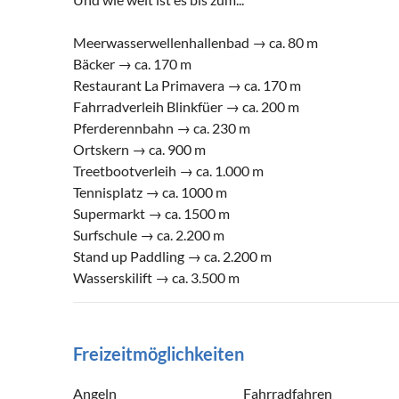
Meerwasserwellenhallenbad → ca. 80 m
Bäcker → ca. 170 m
Restaurant La Primavera → ca. 170 m
Fahrradverleih Blinkfüer → ca. 200 m
Pferderennbahn → ca. 230 m
Ortskern → ca. 900 m
Treetbootverleih → ca. 1.000 m
Tennisplatz → ca. 1000 m
Supermarkt → ca. 1500 m
Surfschule → ca. 2.200 m
Stand up Paddling → ca. 2.200 m
Wasserskilift → ca. 3.500 m
Freizeitmöglichkeiten
Angeln
Fahrradfahren