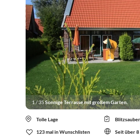
1
/
35
Sonnige Terrasse mit großem Garten.
Tolle Lage
Blitzsaube
123 mal in Wunschlisten
Seit über 8