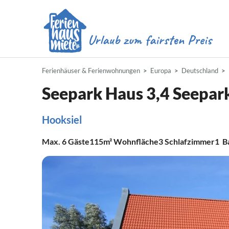
Ferienhäuser & Ferienwohnungen
Europa
Deutschland
Seepark Haus 3,4 Seepar
Hooksiel
Max.
6
Gäste
115m²
Wohnfläche
3
Schlafzimmer
1
B