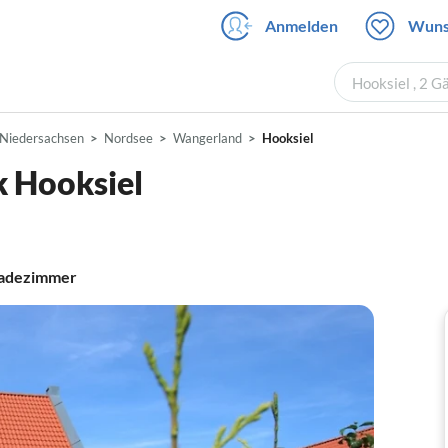
Anmelden
Wuns
Hooksiel , 2 G
Niedersachsen
Nordsee
Wangerland
Hooksiel
k Hooksiel
adezimmer