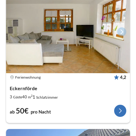
4,2
Ferienwohnung
Eckernförde
2
1
3
40
Gäste
m
Schlafzimmer
50€
ab
pro Nacht