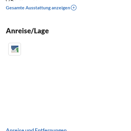
Spülmaschine
Gesamte Ausstattung anzeigen
Waschmaschine
Kinderbett
Anreise/Lage
Parkplatz
Anreise und Entfernungen