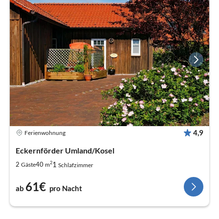
4,9
Ferienwohnung
Eckernförder Umland/Kosel
2
1
2
40
Gäste
m
Schlafzimmer
61€
ab
pro Nacht