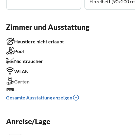
Einzelbett (90x200 c
Zimmer und Ausstattung
Haustiere nicht erlaubt
Pool
Nichtraucher
WLAN
Garten
Fernseher
Gesamte Ausstattung anzeigen
Terrasse
Spülmaschine
Anreise/Lage
Waschmaschine