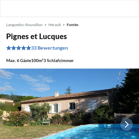
Languedoc-Roussillon
Hérault
Fontès
Pignes et Lucques
33 Bewertungen
Max.
6
Gäste
100m²
3
Schlafzimmer