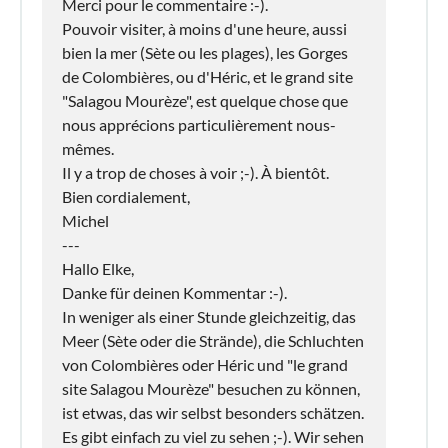
Merci pour le commentaire :-).
Pouvoir visiter, à moins d'une heure, aussi
bien la mer (Sète ou les plages), les Gorges
de Colombières, ou d'Héric, et le grand site
"Salagou Mourèze", est quelque chose que
nous apprécions particulièrement nous-
mêmes.
Il y a trop de choses à voir ;-). À bientôt.
Bien cordialement,
Michel
---
Hallo Elke,
Danke für deinen Kommentar :-).
In weniger als einer Stunde gleichzeitig, das
Meer (Sète oder die Strände), die Schluchten
von Colombières oder Héric und "le grand
site Salagou Mourèze" besuchen zu können,
ist etwas, das wir selbst besonders schätzen.
Es gibt einfach zu viel zu sehen ;-). Wir sehen