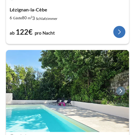
Lézignan-la-Cèbe
2
3
6
80
Gäste
m
Schlafzimmer
122€
ab
pro Nacht