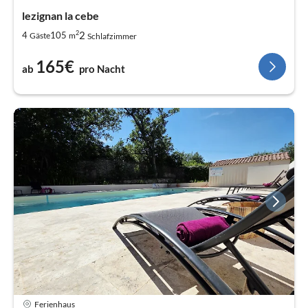
lezignan la cebe
2
2
4
105
Gäste
m
Schlafzimmer
165€
ab
pro Nacht
Ferienhaus