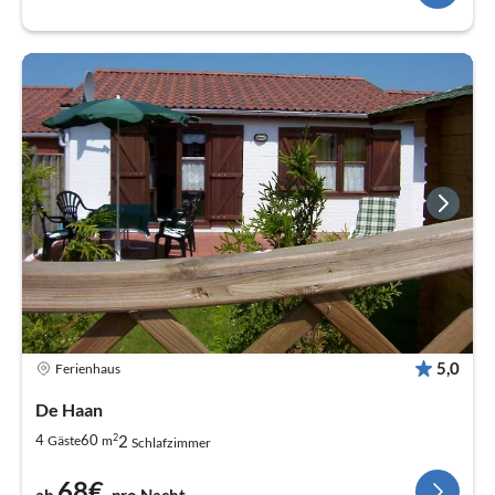
5,0
Ferienhaus
De Haan
2
2
4
60
Gäste
m
Schlafzimmer
68€
ab
pro Nacht