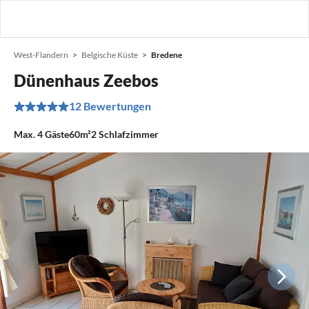
West-Flandern
Belgische Küste
Bredene
Dünenhaus Zeebos
12 Bewertungen
Max.
4
Gäste
60m²
2
Schlafzimmer