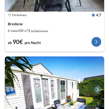
4,7
Ferienhaus
Bredene
2
3
6
100
Gäste
m
Schlafzimmer
90€
ab
pro Nacht