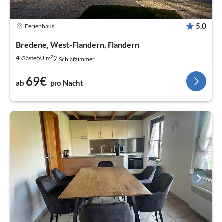
5,0
Ferienhaus
Bredene, West-Flandern, Flandern
2
2
4
60
Gäste
m
Schlafzimmer
69€
ab
pro Nacht