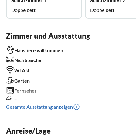
Schlafzimmer 1
Schlafzimmer 2
Doppelbett
Doppelbett
Zimmer und Ausstattung
Haustiere willkommen
Nichtraucher
WLAN
Garten
Fernseher
Terrasse
Gesamte Ausstattung anzeigen
Spülmaschine
Parkplatz
Anreise/Lage
Grill