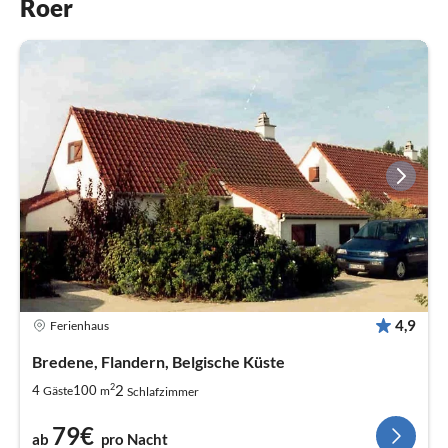
Roer
4,9
Ferienhaus
Bredene, Flandern, Belgische Küste
2
2
4
100
Gäste
m
Schlafzimmer
79€
ab
pro Nacht