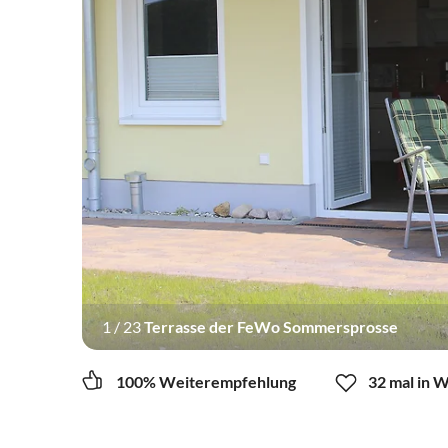
1
/
23
Terrasse der FeWo Sommersprosse
100% Weiterempfehlung
32 mal in 