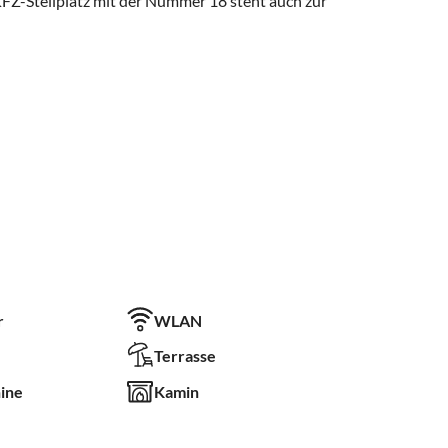
FZ-Stellplatz mit der Nummer 18 steht auch zur
r
WLAN
Terrasse
ine
Kamin