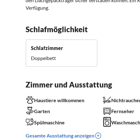
den Dachgepäckträger sicher verstauen können. Ein K
Verfügung.
Schlafmöglichkeit
Schlafzimmer
Doppelbett
Zimmer und Ausstattung
Haustiere willkommen
Nichtrauche
Garten
Fernseher
Spülmaschine
Waschmasch
Gesamte Ausstattung anzeigen