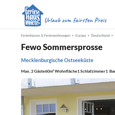
Ferienhäuser & Ferienwohnungen
Europa
Deutschland
Fewo Sommersprosse
Mecklenburgische Ostseeküste
Max.
2
Gäste
60m²
Wohnfläche
1
Schlafzimmer
1
Ba