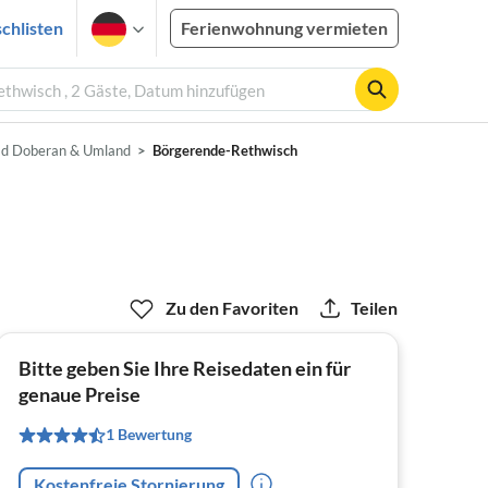
chlisten
Ferienwohnung vermieten
thwisch , 2 Gäste, Datum hinzufügen
d Doberan & Umland
Börgerende-Rethwisch
Zu den Favoriten
Teilen
Bitte geben Sie Ihre Reisedaten ein für
genaue Preise
1 Bewertung
Kostenfreie Stornierung