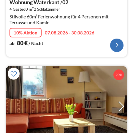
Wohnung Waterkant /02
8
2
4 Gäste
60 m
2
Schlafzimmer
pr
Stilvolle 60m² Ferienwohnung für 4 Personen mit
Na
Terrasse und Kamin
10% Aktion
07.08.2026 - 30.08.2026
80
€
ab
/ Nacht
20%