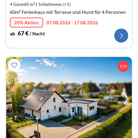
2
4 Gäste
60 m
1
Schlafzimmer (+1)
pr
60m² Ferienhaus mit Terrasse und Hund für 4 Personen
Na
20% Aktion
07.08.2026 - 17.08.2026
67
€
ab
/ Nacht
10%