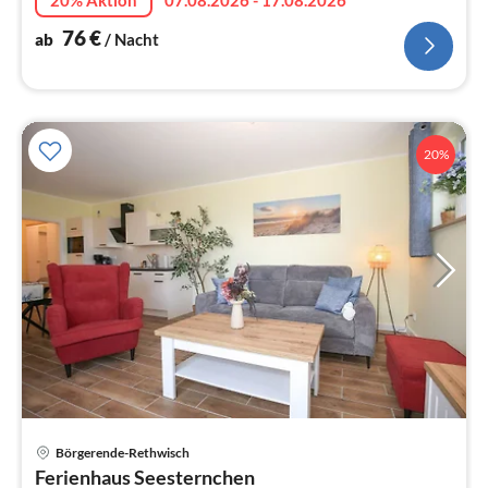
76
€
ab
/ Nacht
20%
Pre
Börgerende-Rethwisch
ab
Ferienhaus Seesternchen
6