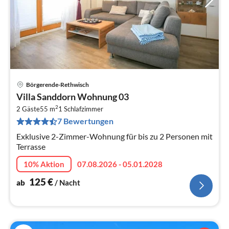
Börgerende-Rethwisch
Pre
Villa Sanddorn Wohnung 03
ab
2
1
2 Gäste
55 m
1
Schlafzimmer
7 Bewertungen
pr
Na
Exklusive 2-Zimmer-Wohnung für bis zu 2 Personen mit
Terrasse
10% Aktion
07.08.2026 - 05.01.2028
125
€
ab
/ Nacht