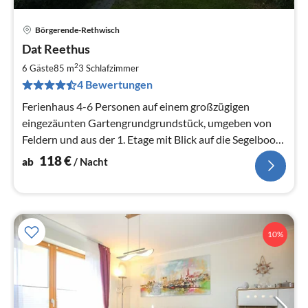
Börgerende-Rethwisch
Pre
Dat Reethus
ab
1
2
6 Gäste
85 m
3
Schlafzimmer
pr
4 Bewertungen
Na
Ferienhaus 4-6 Personen auf einem großzügigen
eingezäunten Gartengrundgrundstück, umgeben von
Feldern und aus der 1. Etage mit Blick auf die Segelboote
der Ostsee.
118
€
ab
/ Nacht
10%