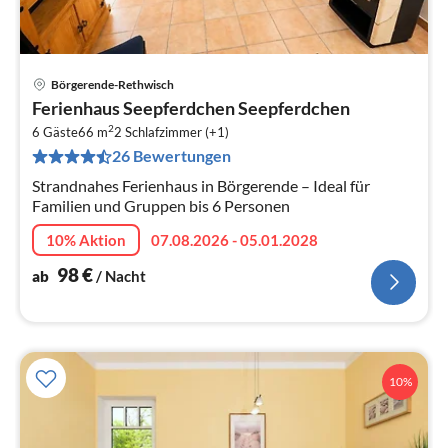
Börgerende-Rethwisch
Pre
Ferienhaus Seepferdchen Seepferdchen
ab
2
9
6 Gäste
66 m
2
Schlafzimmer (+1)
26 Bewertungen
pr
Na
Strandnahes Ferienhaus in Börgerende – Ideal für
Familien und Gruppen bis 6 Personen
10% Aktion
07.08.2026 - 05.01.2028
98
€
ab
/ Nacht
10%