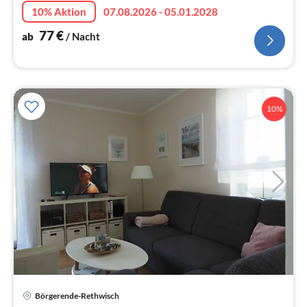
10% Aktion
07.08.2026 - 05.01.2028
77
€
ab
/ Nacht
10%
Pre
Börgerende-Rethwisch
ab