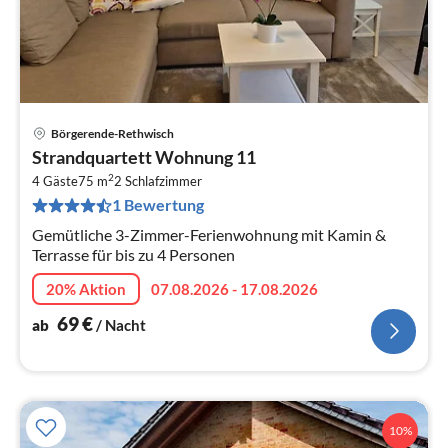
Börgerende-Rethwisch
Pre
Strandquartett Wohnung 11
ab
2
6
4 Gäste
75 m
2
Schlafzimmer
1 Bewertung
pr
Na
Gemütliche 3-Zimmer-Ferienwohnung mit Kamin &
Terrasse für bis zu 4 Personen
20% Aktion
07.08.2026 - 17.08.2026
69
€
ab
/ Nacht
10%