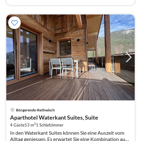
Pre
Börgerende-Rethwisch
ab
Aparthotel Waterkant Suites, Suite
1
2
4 Gäste
53 m
1
Schlafzimmer
pr
In den Waterkant Suites können Sie eine Auszeit vom
Na
Alltag geniessen. Es erwartet Sie eine Kombination aus