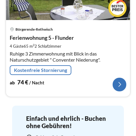
Pre
Börgerende-Rethwisch
ab
7
Ferienwohnung 5 - Flunder
pr
2
4 Gäste
65 m
2
Schlafzimmer
Na
Ruhige 3 Zimmerwohnung mit Blick in das
Naturschutzgebiet " Conventer Niederung".
Kostenfreie Stornierung
74
€
ab
/ Nacht
Einfach und ehrlich - Buchen
ohne Gebühren!