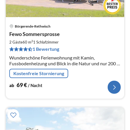
Börgerende-Rethwisch
Pre
Fewo Sommersprosse
ab
6
2
2 Gäste
60 m
1
Schlafzimmer
pr
1 Bewertung
Na
Wunderschöne Ferienwohnung mit Kamin,
Fussbodenheizung und Blick in die Natur und nur 200 m
bis zur Ostsee
Kostenfreie Stornierung
69
€
ab
/ Nacht