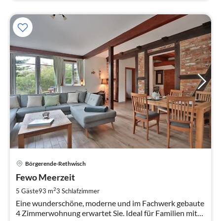
Pre
Börgerende-Rethwisch
ab
1
Fewo Meerzeit
pr
2
5 Gäste
93 m
3
Schlafzimmer
Na
Eine wunderschöne, moderne und im Fachwerk gebaute
4 Zimmerwohnung erwartet Sie. Ideal für Familien mit