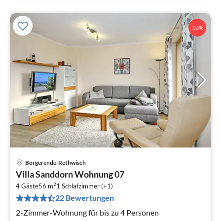
10%
Börgerende-Rethwisch
Pre
Villa Sanddorn Wohnung 07
ab
2
7
4 Gäste
56 m
1
Schlafzimmer (+1)
22 Bewertungen
pr
Na
2-Zimmer-Wohnung für bis zu 4 Personen