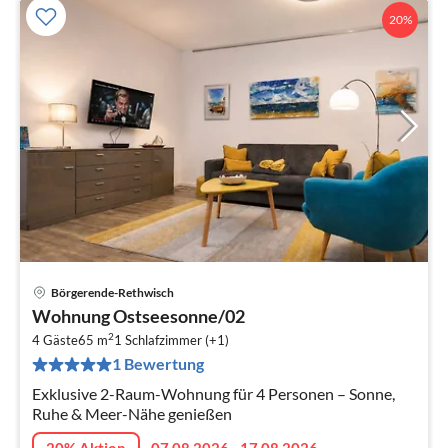
20%
Börgerende-Rethwisch
Pre
Wohnung Ostseesonne/02
ab
2
7
4 Gäste
65 m
1
Schlafzimmer (+1)
1 Bewertung
pr
Na
Exklusive 2-Raum-Wohnung für 4 Personen – Sonne,
Ruhe & Meer-Nähe genießen
20% Aktion
07.08.2026 - 17.08.2026