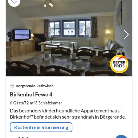
Pre
Börgerende-Rethwisch
ab
8
Birkenhof Fewo 4
pr
2
6 Gäste
72 m
3
Schlafzimmer
Na
Das besonders kinderfreundliche Appartementhaus "
Birkenhof" befindet sich sehr strandnah in Börgerende.
Kostenfreie Stornierung