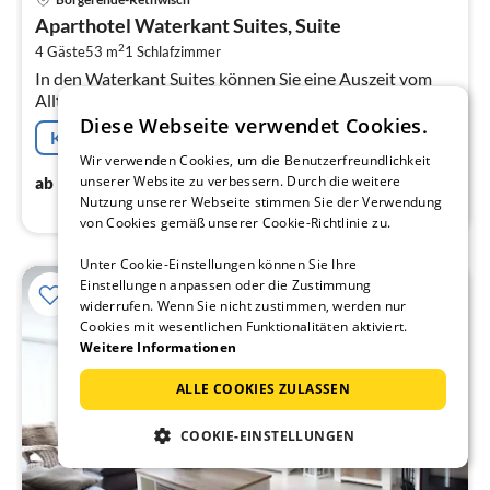
ab
Aparthotel Waterkant Suites, Suite
1
2
4 Gäste
53 m
1
Schlafzimmer
pr
In den Waterkant Suites können Sie eine Auszeit vom
Na
Alltag geniessen. Es erwartet Sie eine Kombination aus
individuellem Urlaub im eigenen Apartment mit den
Diese Webseite verwendet Cookies.
Kostenfreie Stornierung
Annehmlichkeiten einer ...
Wir verwenden Cookies, um die Benutzerfreundlichkeit
139
€
unserer Website zu verbessern. Durch die weitere
ab
/ Nacht
Nutzung unserer Webseite stimmen Sie der Verwendung
von Cookies gemäß unserer Cookie-Richtlinie zu.
Unter Cookie-Einstellungen können Sie Ihre
Einstellungen anpassen oder die Zustimmung
widerrufen. Wenn Sie nicht zustimmen, werden nur
Cookies mit wesentlichen Funktionalitäten aktiviert.
Weitere Informationen
ALLE COOKIES ZULASSEN
COOKIE-EINSTELLUNGEN