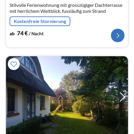
Na
Stilvolle Ferienwohnung mit grosszügiger Dachterrasse
mit herrlichem Weitblick, fussläufig zum Strand
Kostenfreie Stornierung
74
€
ab
/ Nacht