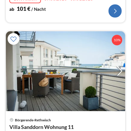
101
€
ab
/ Nacht
10%
Börgerende-Rethwisch
Pre
Villa Sanddorn Wohnung 11
ab