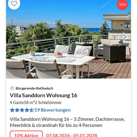
10%
Börgerende-Rethwisch
Pre
Villa Sanddorn Wohnung 16
ab
2
1
4 Gäste
58 m
2
Schlafzimmer
19 Bewertungen
pr
Na
Villa Sanddorn Wohnung 16 – 3 Zimmer, Dachterrasse,
Meerblick & strandnah für bis zu 4 Personen
10% Aktion
07.08.2026 - 05.01.2028