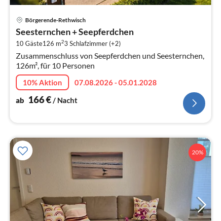
Pre
Börgerende-Rethwisch
ab
Seesternchen + Seepferdchen
1
2
10 Gäste
126 m
3
Schlafzimmer (+2)
pr
Zusammenschluss von Seepferdchen und Seesternchen,
Na
126m², für 10 Personen
10% Aktion
07.08.2026 - 05.01.2028
166
€
ab
/ Nacht
20%