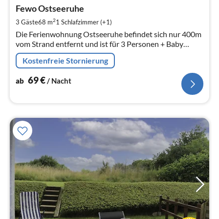
ab
6
Fewo Ostseeruhe
pr
2
3 Gäste
68 m
1
Schlafzimmer (+1)
Na
Die Ferienwohnung Ostseeruhe befindet sich nur 400m
vom Strand entfernt und ist für 3 Personen + Baby
geeignet.
Kostenfreie Stornierung
69
€
ab
/ Nacht