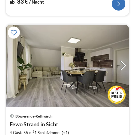
83
€
ab
/ Nacht
Pre
Börgerende-Rethwisch
ab
7
Fewo Strand in Sicht
pr
2
4 Gäste
55 m
1
Schlafzimmer (+1)