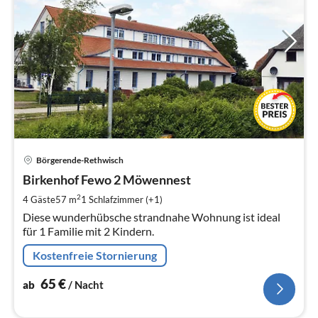
Pre
Börgerende-Rethwisch
ab
6
Birkenhof Fewo 2 Möwennest
pr
2
4 Gäste
57 m
1
Schlafzimmer (+1)
Na
Diese wunderhübsche strandnahe Wohnung ist ideal
für 1 Familie mit 2 Kindern.
Kostenfreie Stornierung
65
€
ab
/ Nacht