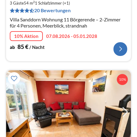
2
8
3 Gäste
54 m
1
Schlafzimmer (+1)
20 Bewertungen
pr
Na
Villa Sanddorn Wohnung 11 Börgerende – 2-Zimmer
für 4 Personen, Meerblick, strandnah
10% Aktion
07.08.2026 - 05.01.2028
85
€
ab
/ Nacht
10%