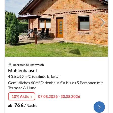
Pre
Börgerende-Rethwisch
ab
Mühlenhäusel
7
2
4 Gäste
60 m
2
Schlafmöglichkeiten
pr
Gemütliches 60m² Ferienhaus für bis zu 5 Personen mit
Na
Terrasse & Hund
10% Aktion
07.08.2026 - 30.08.2026
76
€
ab
/ Nacht