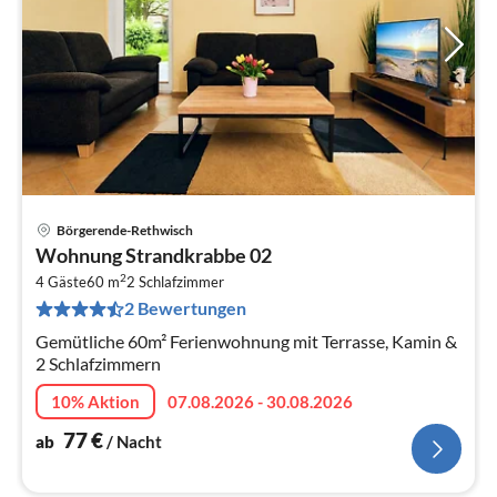
Börgerende-Rethwisch
Pre
Wohnung Strandkrabbe 02
ab
2
7
4 Gäste
60 m
2
Schlafzimmer
2 Bewertungen
pr
Na
Gemütliche 60m² Ferienwohnung mit Terrasse, Kamin &
2 Schlafzimmern
10% Aktion
07.08.2026 - 30.08.2026
77
€
ab
/ Nacht