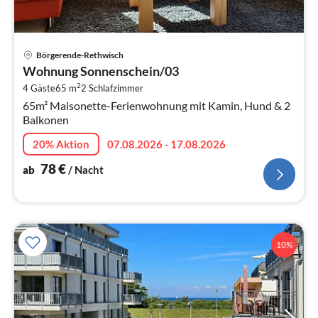
Pre
Börgerende-Rethwisch
ab
Wohnung Sonnenschein/03
7
2
4 Gäste
65 m
2
Schlafzimmer
pr
65m² Maisonette-Ferienwohnung mit Kamin, Hund & 2
Na
Balkonen
20% Aktion
07.08.2026 - 17.08.2026
78
€
ab
/ Nacht
10%