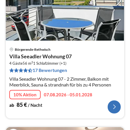
Börgerende-Rethwisch
Pre
Villa Seeadler Wohnung 07
ab
2
8
4 Gäste
56 m
1
Schlafzimmer (+1)
17 Bewertungen
pr
Na
Villa Seeadler Wohnung 07 - 2 Zimmer, Balkon mit
Meerblick, Sauna & strandnah für bis zu 4 Personen
10% Aktion
07.08.2026 - 05.01.2028
85
€
ab
/ Nacht