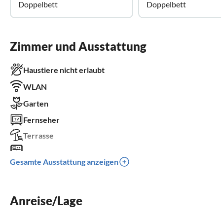
Doppelbett
Doppelbett
Zimmer und Ausstattung
Haustiere nicht erlaubt
WLAN
Garten
Fernseher
Terrasse
Waschmaschine
Gesamte Ausstattung anzeigen
Balkon
Parkplatz
Anreise/Lage
Grill