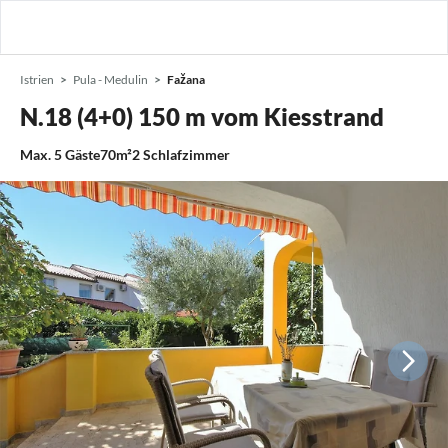
Istrien
Pula - Medulin
Fažana
N.18 (4+0) 150 m vom Kiesstrand
Max.
5
Gäste
70m²
2
Schlafzimmer