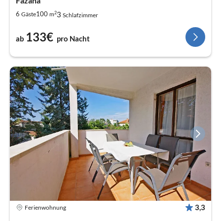
Fazana
2
3
6
100
Gäste
m
Schlafzimmer
133€
ab
pro Nacht
3,3
Ferienwohnung