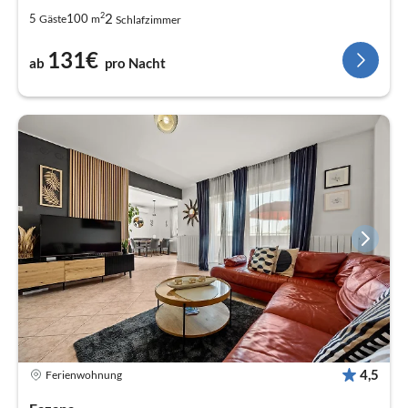
2
2
5
100
Gäste
m
Schlafzimmer
131€
ab
pro Nacht
4,5
Ferienwohnung