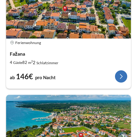
Ferienwohnung
Fažana
2
2
4
82
Gäste
m
Schlafzimmer
146€
ab
pro Nacht