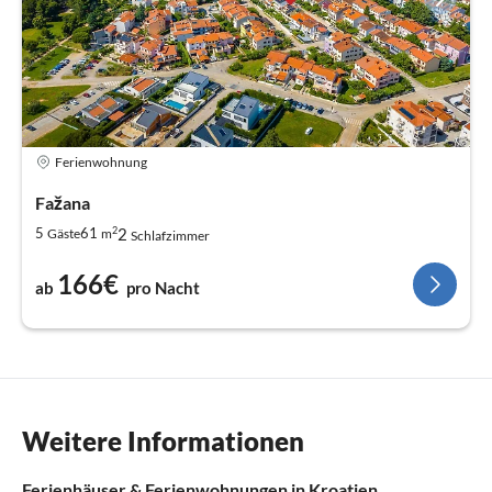
Ferienwohnung
Fažana
2
2
5
61
Gäste
m
Schlafzimmer
166€
ab
pro Nacht
Weitere Informationen
Ferienhäuser & Ferienwohnungen in Kroatien