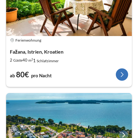
Ferienwohnung
Fažana, Istrien, Kroatien
2
1
2
40
Gäste
m
Schlafzimmer
80€
ab
pro Nacht