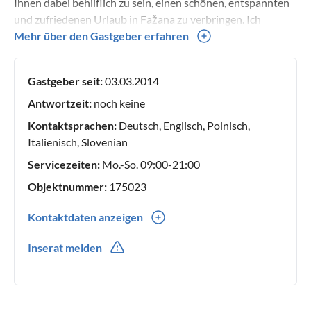
Ihnen dabei behilflich zu sein, einen schönen, entspannten
und zufriedenen Urlaub in Fažana zu verbringen. Ich
wünsche Ihnen nur das Beste und freue mich darauf, Sie
Mehr über den Gastgeber erfahren
bald zu sehen.
Gastgeber seit:
03.03.2014
Antwortzeit:
noch keine
Kontaktsprachen:
Deutsch, Englisch, Polnisch,
Italienisch, Slovenian
Servicezeiten:
Mo.-So. 09:00-21:00
Objektnummer:
175023
Kontaktdaten anzeigen
00385(0) 52521216
Inserat melden
00385(0) 918937443