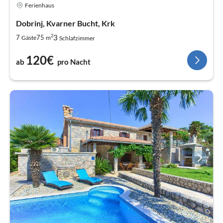
Ferienhaus
Dobrinj, Kvarner Bucht, Krk
2
3
7
75
Gäste
m
Schlafzimmer
120€
ab
pro Nacht