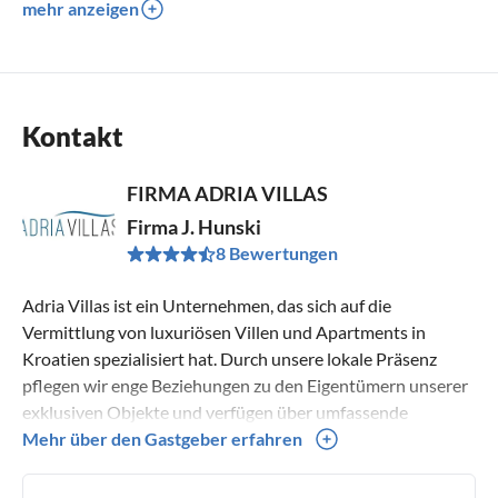
mehr anzeigen
Kontakt
FIRMA ADRIA VILLAS
Firma J. Hunski
8 Bewertungen
Adria Villas ist ein Unternehmen, das sich auf die
Vermittlung von luxuriösen Villen und Apartments in
Kroatien spezialisiert hat. Durch unsere lokale Präsenz
pflegen wir enge Beziehungen zu den Eigentümern unserer
exklusiven Objekte und verfügen über umfassende
Kenntnisse der Region. Jede Villa und jedes Apartment in
Mehr über den Gastgeber erfahren
unserem Angebot wird regelmäßig von unserem Team
überprüft, um sicherzustellen, dass Ihr wohlverdienter