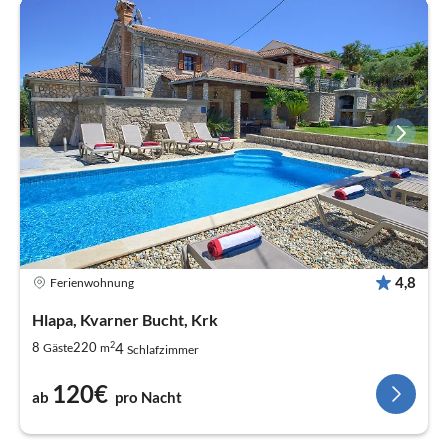
4,8
Ferienwohnung
Hlapa, Kvarner Bucht, Krk
2
4
8
220
Gäste
m
Schlafzimmer
120€
ab
pro Nacht