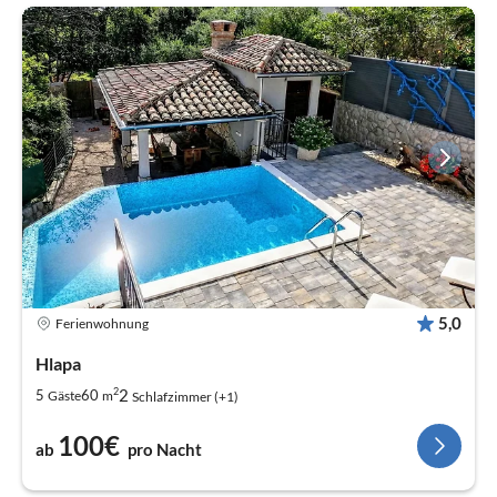
5,0
Ferienwohnung
Hlapa
2
2
5
60
Gäste
m
Schlafzimmer (+1)
100€
ab
pro Nacht