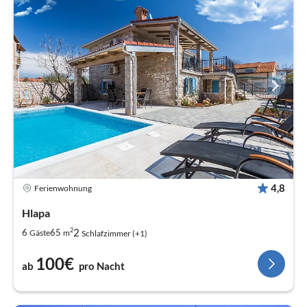
4,8
Ferienwohnung
Hlapa
2
2
6
65
Gäste
m
Schlafzimmer (+1)
100€
ab
pro Nacht