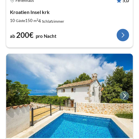
5,0
Ferienhaus
Kroatien Insel krk
2
4
10
150
Gäste
m
Schlafzimmer
200€
ab
pro Nacht