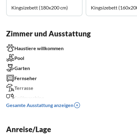
Kingsizebett (180x200 cm)
Kingsizebett (160x20
Zimmer und Ausstattung
Haustiere willkommen
Pool
Garten
Fernseher
Terrasse
Spülmaschine
Gesamte Ausstattung anzeigen
Waschmaschine
Kinderbett
Anreise/Lage
Parkplatz