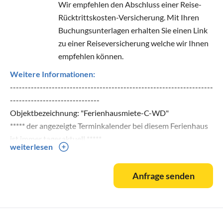
Wir empfehlen den Abschluss einer Reise-
Rücktrittskosten-Versicherung. Mit Ihren
Buchungsunterlagen erhalten Sie einen Link
zu einer Reiseversicherung welche wir Ihnen
empfehlen können.
Weitere Informationen:
--------------------------------------------------------------------
------------------------------
Objektbezeichnung: "Ferienhausmiete-C-WD"
***** der angezeigte Terminkalender bei diesem Ferienhaus
ist immer tagesaktuell *****
weiterlesen
dieses Angebot finden Sie auch unter: w w w. costa-blanca-
ferien. d e
Anfrage senden
--------------------------------------------------------------------
------------------------------
***** direkte ONLINE- BUCHUNGSMÖGLICHKEIT unter