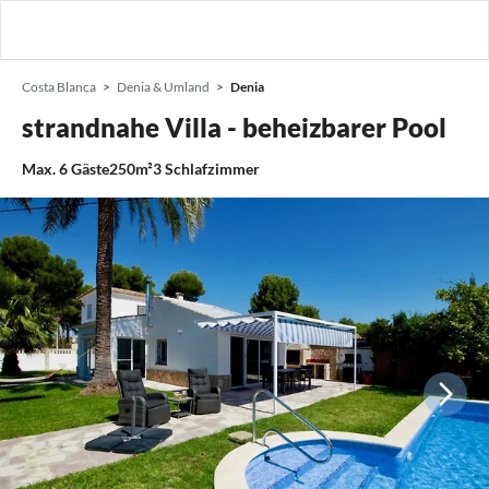
Costa Blanca
Denia & Umland
Denia
strandnahe Villa - beheizbarer Pool
Max.
6
Gäste
250m²
3
Schlafzimmer