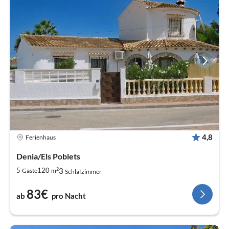
4,8
Ferienhaus
Denia/Els Poblets
2
3
5
120
Gäste
m
Schlafzimmer
83€
ab
pro Nacht