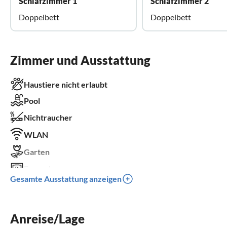
Schlafzimmer 1
Schlafzimmer 2
Doppelbett
Doppelbett
Zimmer und Ausstattung
Haustiere nicht erlaubt
Pool
Nichtraucher
WLAN
Garten
Fernseher
Gesamte Ausstattung anzeigen
Terrasse
Spülmaschine
Anreise/Lage
Waschmaschine