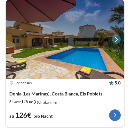
5,0
Ferienhaus
Denia (Las Marinas), Costa Blanca, Els Poblets
2
3
6
125
Gäste
m
Schlafzimmer
126€
ab
pro Nacht