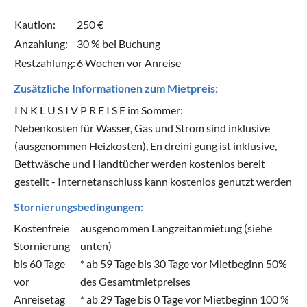
Kaution:
250 €
Anzahlung:
30 % bei Buchung
Restzahlung:
6 Wochen vor Anreise
Zusätzliche Informationen zum Mietpreis:
I N K L U S I V P R E I S E im Sommer:
Nebenkosten für Wasser, Gas und Strom sind inklusive
(ausgenommen Heizkosten), En dreini gung ist inklusive,
Bettwäsche und Handtücher werden kostenlos bereit
gestellt - Internetanschluss kann kostenlos genutzt werden
Stornierungsbedingungen:
Kostenfreie
ausgenommen Langzeitanmietung (siehe
Stornierung
unten)
bis 60 Tage
* ab 59 Tage bis 30 Tage vor Mietbeginn 50%
vor
des Gesamtmietpreises
Anreisetag
* ab 29 Tage bis 0 Tage vor Mietbeginn 100 %