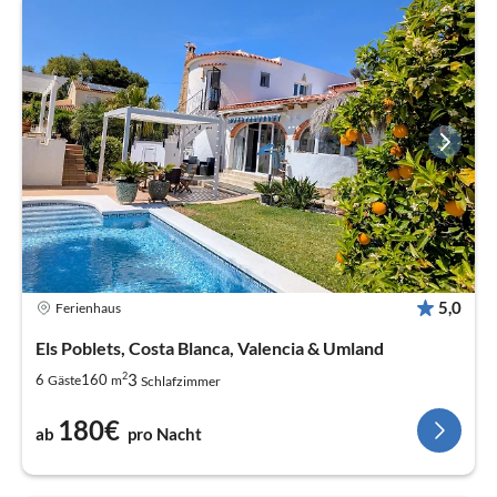
5,0
Ferienhaus
Els Poblets, Costa Blanca, Valencia & Umland
2
3
6
160
Gäste
m
Schlafzimmer
180€
ab
pro Nacht