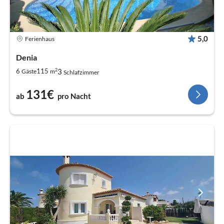
5,0
Ferienhaus
Denia
2
3
6
115
Gäste
m
Schlafzimmer
131€
ab
pro Nacht