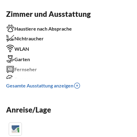
Zimmer und Ausstattung
Haustiere nach Absprache
Nichtraucher
WLAN
Garten
Fernseher
Terrasse
Gesamte Ausstattung anzeigen
Spülmaschine
Waschmaschine
Anreise/Lage
Kamin