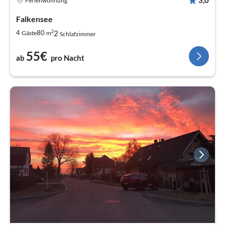
3,0
Ferienwohnung
Falkensee
2
2
4
80
Gäste
m
Schlafzimmer
55€
ab
pro Nacht