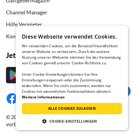
Gastgebermagazin
Channel Manager
Hilfe Vermieter
Kontakt
Diese Webseite verwendet Cookies.
Wir verwenden Cookies, um die Benutzerfreundlichkeit
unserer Website zu verbessern. Durch die weitere
Jetzt die App downloaden
Nutzung unserer Webseite stimmen Sie der Verwendung
von Cookies gemäß unserer Cookie-Richtlinie zu.
Unter Cookie-Einstellungen können Sie Ihre
Einstellungen anpassen oder die Zustimmung
widerrufen. Wenn Sie nicht zustimmen, werden nur
Cookies mit wesentlichen Funktionalitäten aktiviert.
Weitere Informationen
ALLE COOKIES ZULASSEN
© 2026 Ferienhausmiete.de, alle Rechte
COOKIE-EINSTELLUNGEN
vorbehalten.