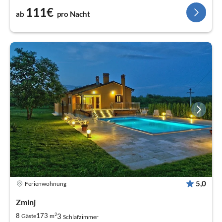
111€
ab
pro Nacht
5,0
Ferienwohnung
Zminj
2
3
8
173
Gäste
m
Schlafzimmer