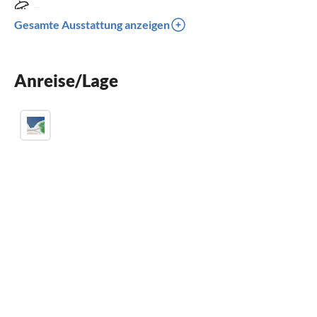
Terrasse
Gesamte Ausstattung anzeigen
Spülmaschine
Waschmaschine
Anreise/Lage
Kinderbett