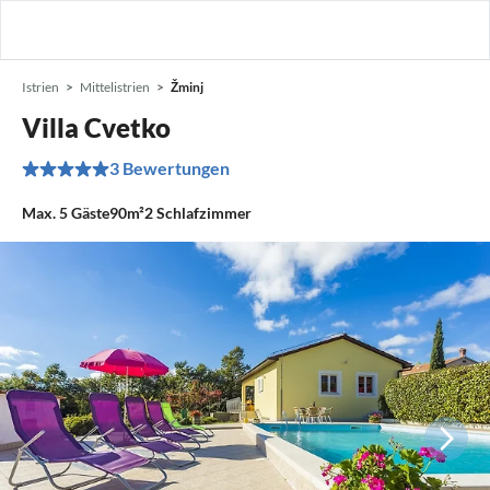
Istrien
Mittelistrien
Žminj
Villa Cvetko
3 Bewertungen
Max.
5
Gäste
90m²
2
Schlafzimmer