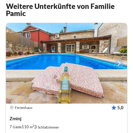
Weitere Unterkünfte von Familie
Pamic
5,0
Ferienhaus
Zminj
2
3
7
110
Gäste
m
Schlafzimmer