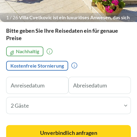
1
/
26
Villa Cvetkovic ist ein luxuriöses Anwesen, das sich
durch seine elegante Architektur und stilvolle
Bitte geben Sie Ihre Reisedaten ein für genaue
Innenausstattung auszeichnet. Die Villa bietet einen
Preise
atemberaubenden Blick auf die umliegende Landschaft und
Nachhaltig
verfügt über einen großen Außenpool, der von e
Kostenfreie Stornierung
2 Gäste
Unverbindlich anfragen