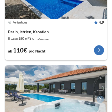
4,9
Ferienhaus
Pazin, Istrien, Kroatien
2
3
8
150
Gäste
m
Schlafzimmer
110€
ab
pro Nacht