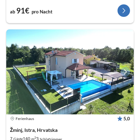
91€
ab
pro Nacht
5,0
Ferienhaus
Žminj, Istra, Hrvatska
2
3
7
140
Gäste
m
Schlafzimmer