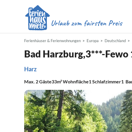
Ferienhäuser & Ferienwohnungen
Europa
Deutschland
Bad Harzburg,3***-Fewo 1
Harz
Max.
2
Gäste
33m²
Wohnfläche
1
Schlafzimmer
1
Ba