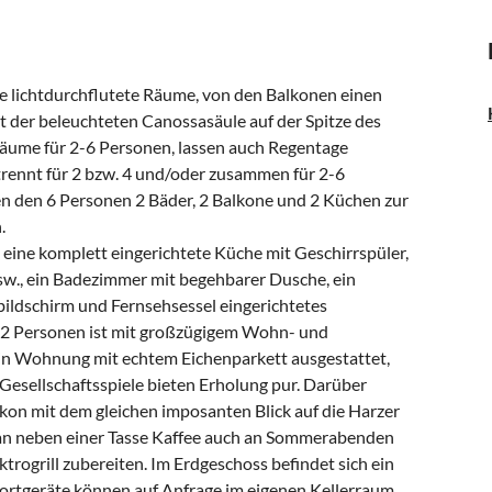
e lichtdurchflutete Räume, von den Balkonen einen
it der beleuchteten Canossasäule auf der Spitze des
Räume für 2-6 Personen, lassen auch Regentage
rennt für 2 bzw. 4 und/oder zusammen für 2-6
 den 6 Personen 2 Bäder, 2 Balkone und 2 Küchen zur
.
eine komplett eingerichtete Küche mit Geschirrspüler,
w., ein Badezimmer mit begehbarer Dusche, ein
ildschirm und Fernsehsessel eingerichtetes
 2 Personen ist mit großzügigem Wohn- und
e in Wohnung mit echtem Eichenparkett ausgestattet,
esellschaftsspiele bieten Erholung pur. Darüber
on mit dem gleichen imposanten Blick auf die Harzer
an neben einer Tasse Kaffee auch an Sommerabenden
rogrill zubereiten. Im Erdgeschoss befindet sich ein
rtgeräte können auf Anfrage im eigenen Kellerraum