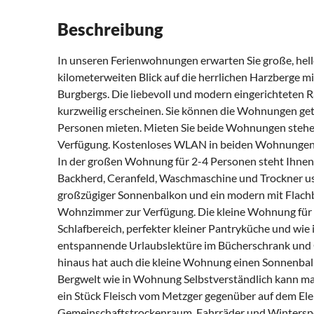
Beschreibung
In unseren Ferienwohnungen erwarten Sie große, hell
kilometerweiten Blick auf die herrlichen Harzberge m
Burgbergs. Die liebevoll und modern eingerichteten 
kurzweilig erscheinen. Sie können die Wohnungen get
Personen mieten. Mieten Sie beide Wohnungen stehen
Verfügung. Kostenloses WLAN in beiden Wohnungen
In der großen Wohnung für 2-4 Personen steht Ihnen 
Backherd, Ceranfeld, Waschmaschine und Trockner us
großzügiger Sonnenbalkon und ein modern mit Flachb
Wohnzimmer zur Verfügung. Die kleine Wohnung für
Schlafbereich, perfekter kleiner Pantryküche und wi
entspannende Urlaubslektüre im Bücherschrank und G
hinaus hat auch die kleine Wohnung einen Sonnenbalk
Bergwelt wie in Wohnung Selbstverständlich kann m
ein Stück Fleisch vom Metzger gegenüber auf dem Elekt
Gemeinschaftstrockenraum. Fahrräder und Winterspo