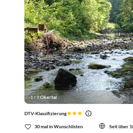
1
/
9
Okertal
DTV-Klassifizierung
30 mal in Wunschlisten
Seit über 1