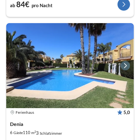
84€
ab
pro Nacht
5,0
Ferienhaus
Denia
2
3
6
110
Gäste
m
Schlafzimmer