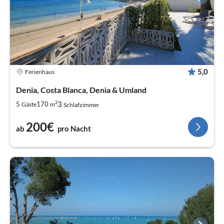
5,0
Ferienhaus
Denia, Costa Blanca, Denia & Umland
2
3
5
170
Gäste
m
Schlafzimmer
200€
ab
pro Nacht