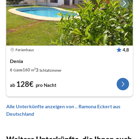
4,8
Ferienhaus
Denia
2
3
6
160
Gäste
m
Schlafzimmer
128€
ab
pro Nacht
Alle Unterkünfte anzeigen von .. Ramona Eckert aus
Deutschland