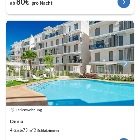
80€
ab
pro Nacht
Ferienwohnung
Denia
2
2
4
75
Gäste
m
Schlafzimmer