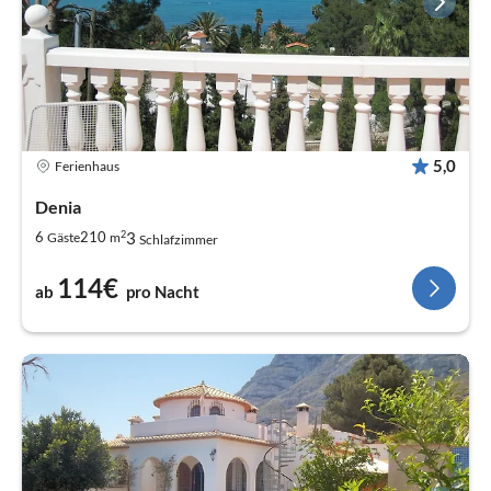
5,0
Ferienhaus
Denia
2
3
6
210
Gäste
m
Schlafzimmer
114€
ab
pro Nacht