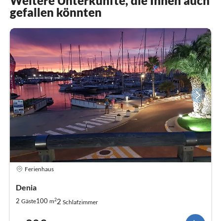
Weitere Unterkünfte, die Ihnen auch
gefallen könnten
Ferienhaus
Denia
2
2
2
100
Gäste
m
Schlafzimmer