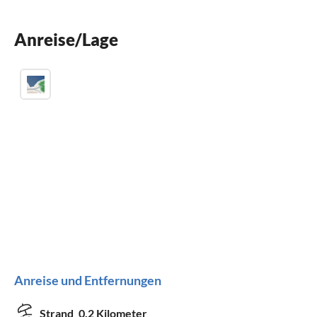
Spülmaschine
Anreise/Lage
Waschmaschine
Anreise und Entfernungen
Strand
0.2 Kilometer