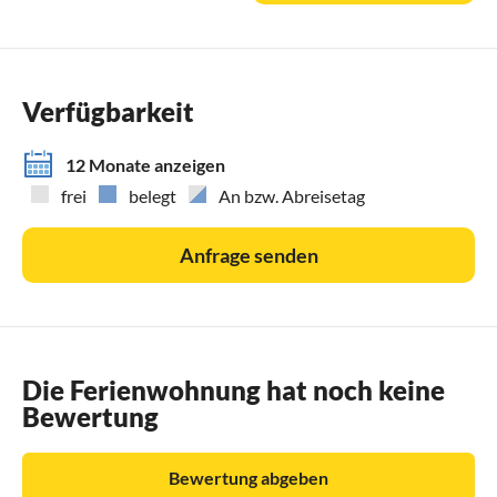
------------------------------
***** direkte ONLINE- BUCHUNGSMÖGLICHKEIT unter
dem Link ganz unten in der Anzeige
Verfügbarkeit
bei "WEITERE INFORMATIONEN" - private Home page
*****
12 Monate anzeigen
frei
belegt
An bzw. Abreisetag
Anfrage senden
Die Ferienwohnung hat noch keine
Bewertung
Bewertung abgeben