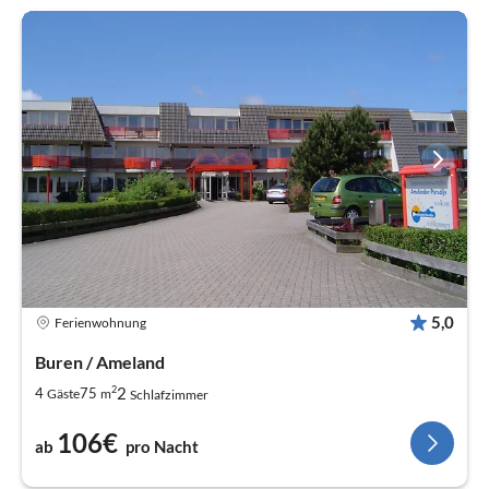
5,0
Ferienwohnung
Buren / Ameland
2
2
4
75
Gäste
m
Schlafzimmer
106€
ab
pro Nacht