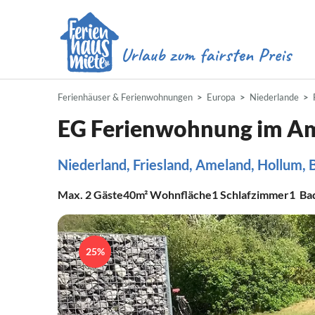
Ferienhäuser & Ferienwohnungen
Europa
Niederlande
EG Ferienwohnung im A
Niederland, Friesland, Ameland, Hollum, 
Max.
2
Gäste
40m²
Wohnfläche
1
Schlafzimmer
1
Ba
25%