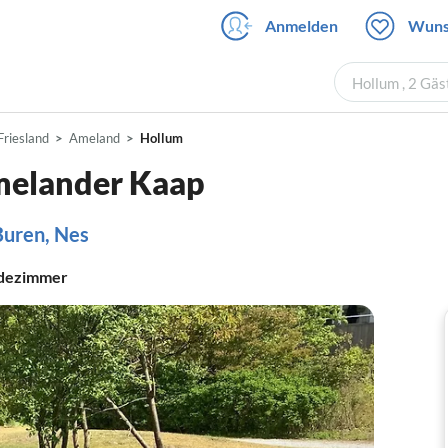
Anmelden
Wuns
Hollum , 2 Gä
Friesland
Ameland
Hollum
melander Kaap
Buren, Nes
dezimmer