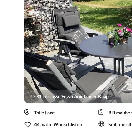
1
/
31
Terrasse Fewo Amelander Kaap
Tolle Lage
Blitzsaube
44 mal in Wunschlisten
Seit über 4