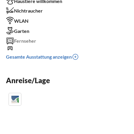
Haustiere willkommen
Nichtraucher
WLAN
Garten
Fernseher
Balkon
Gesamte Ausstattung anzeigen
Kinderbett
Kinder willkommen
Anreise/Lage
für Rollstuhl nicht geeignet