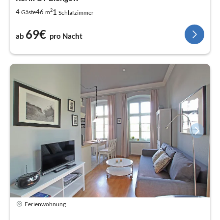
2
1
4
46
Gäste
m
Schlafzimmer
69€
ab
pro Nacht
Ferienwohnung