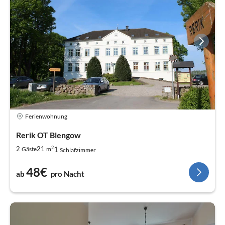
Ferienwohnung
Rerik OT Blengow
2
1
2
21
Gäste
m
Schlafzimmer
48€
ab
pro Nacht