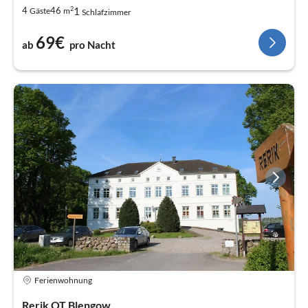
2
1
4
46
Gäste
m
Schlafzimmer
69€
ab
pro Nacht
Ferienwohnung
Rerik OT Blengow