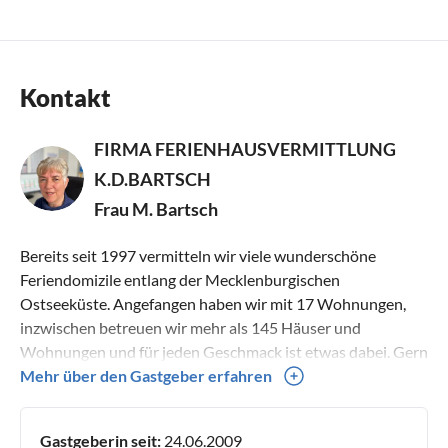
Kontakt
FIRMA FERIENHAUSVERMITTLUNG
K.D.BARTSCH
Frau M. Bartsch
Bereits seit 1997 vermitteln wir viele wunderschöne
Feriendomizile entlang der Mecklenburgischen
Ostseeküste. Angefangen haben wir mit 17 Wohnungen,
inzwischen betreuen wir mehr als 145 Häuser und
Wohnungen und für jeden Geschmack ist etwas dabei. Gern
beraten wir Sie persönlich entsprechend Ihren Wünschen.
Mehr über den Gastgeber erfahren
Gastgeberin seit:
24.06.2009