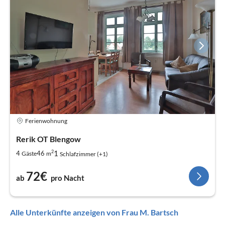
Ferienwohnung
Rerik OT Blengow
2
1
4
46
Gäste
m
Schlafzimmer (+1)
72€
ab
pro Nacht
Alle Unterkünfte anzeigen von Frau M. Bartsch