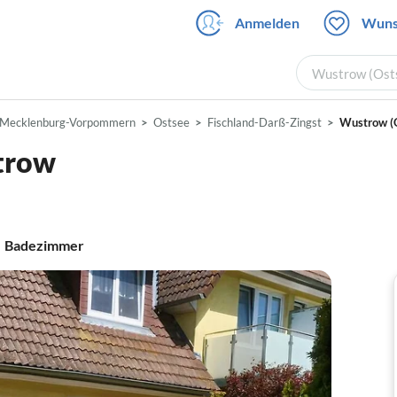
Anmelden
Wuns
Wustrow (Osts
Mecklenburg-Vorpommern
Ostsee
Fischland-Darß-Zingst
Wustrow (
trow
8
Badezimmer