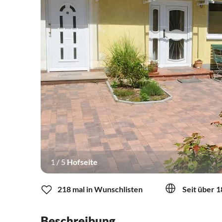
1
/
5
Hofseite
218 mal in Wunschlisten
Seit über 1
Beschreibung