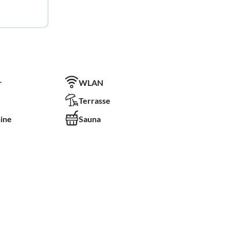
r
WLAN
Terrasse
ine
Sauna