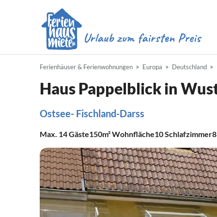
Ferienhäuser & Ferienwohnungen
Europa
Deutschland
Haus Pappelblick in Wus
Ostsee- Fischland-Darss
Max.
14
Gäste
150m²
Wohnfläche
10
Schlafzimmer