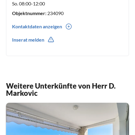
Zufriedenheit der Gäste geht über Ihre Buchung hinaus; wir
So. 08:00-12:00
sind hier, um Ihnen vor Ihrer Ankunft, während Ihres
Objektnummer:
234090
Aufenthalts und sogar nach Ihrer Abreise behilflich zu sein.
Kontaktdaten anzeigen
00385(0) 989644690
Inserat melden
Weitere Unterkünfte von Herr D.
Markovic