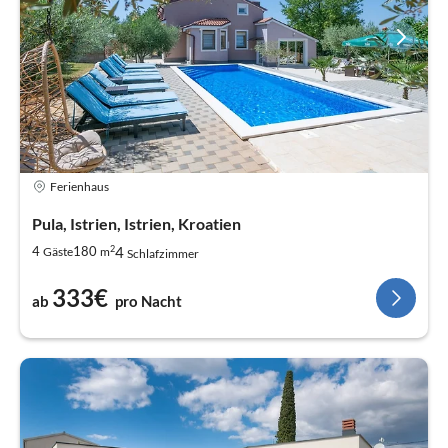
Ferienhaus
Pula, Istrien, Istrien, Kroatien
2
4
4
180
Gäste
m
Schlafzimmer
333€
ab
pro Nacht