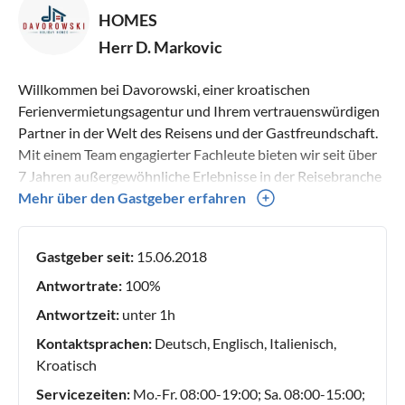
HOMES
Herr D. Markovic
Willkommen bei Davorowski, einer kroatischen
Ferienvermietungsagentur und Ihrem vertrauenswürdigen
Partner in der Welt des Reisens und der Gastfreundschaft.
Mit einem Team engagierter Fachleute bieten wir seit über
7 Jahren außergewöhnliche Erlebnisse in der Reisebranche
an. Unsere Reise im Gastgewerbe begann im Jahr 2014. In
Mehr über den Gastgeber erfahren
dieser Zeit schärften wir unsere geselligen Fähigkeiten und
bauten weltweit ein Netzwerk von Kontakten auf. Wir
Gastgeber seit:
15.06.2018
spezialisierten uns auf traumhafte Villen,
außergewöhnliche Ferienhäuser und Apartments um Ihnen
Antwortrate:
100%
den perfekten Urlaub in Kroatien zu ermöglichen. Unsere
Antwortzeit:
unter 1h
Agentur legt großen Wert auf Professionalität und
Kontaktsprachen:
Deutsch, Englisch, Italienisch,
Vertrauen in unseren Beziehungen zu den Hausbesitzern,
Kroatisch
um sicherzustellen, dass Ihr Aufenthalt zu einem
Besonderen Erlebnis wird.Unsere Verpflichtung zur
Servicezeiten:
Mo.-Fr. 08:00-19:00; Sa. 08:00-15:00;