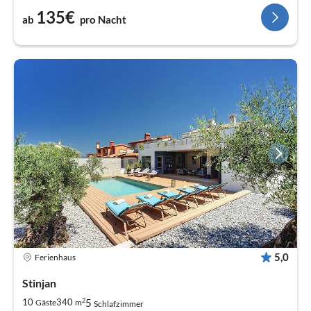
135€
ab
pro Nacht
5,0
Ferienhaus
Stinjan
2
5
10
340
Gäste
m
Schlafzimmer