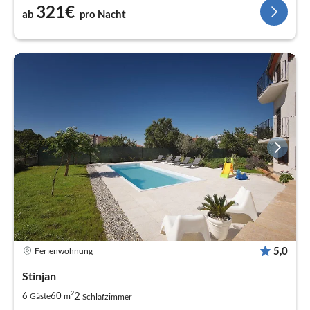
321€
ab
pro Nacht
5,0
Ferienwohnung
Stinjan
2
2
6
60
Gäste
m
Schlafzimmer