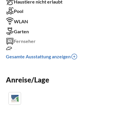
Haustiere nicht erlaubt
Pool
WLAN
Garten
Fernseher
Terrasse
Gesamte Ausstattung anzeigen
Spülmaschine
Waschmaschine
Anreise/Lage
Balkon