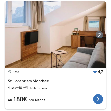
4,7
Hotel
St. Lorenz am Mondsee
2
1
4
40
Gäste
m
Schlafzimmer
180€
ab
pro Nacht