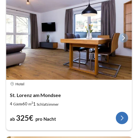
Hotel
St. Lorenz am Mondsee
2
1
4
60
Gäste
m
Schlafzimmer
325€
ab
pro Nacht