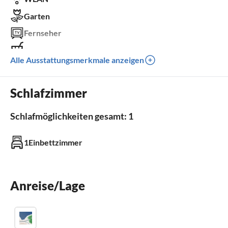
Garten
Fernseher
Sauna
Alle Ausstattungsmerkmale anzeigen
Parkplatz
Kinder willkommen
Schlafzimmer
Außenbereich
Schlafmöglichkeiten gesamt: 1
Garten
Kinderspielplatz
1Einbettzimmer
Parkplatz
Anreise/Lage
Badezimmer
Badezimmer 1
mit Dusche