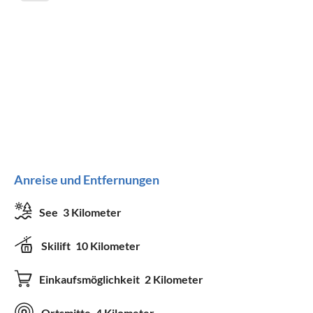
Geräte und Zubehör
Fernseher
WLAN
Föhn
Dienstleistungen
Brötchenservice
Anreise und Entfernungen
Geeignet für
See
3 Kilometer
Nichtraucher
Haustiere nach Absprache
Skilift
10 Kilometer
Kinder willkommen
Einkaufsmöglichkeit
2 Kilometer
Ortsmitte
4 Kilometer