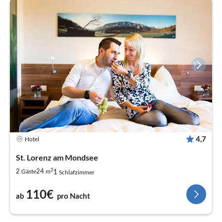
4,7
Hotel
St. Lorenz am Mondsee
2
1
2
24
Gäste
m
Schlafzimmer
110€
ab
pro Nacht