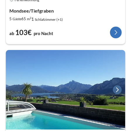
Mondsee/Tiefgraben
2
1
5
65
Gäste
m
Schlafzimmer (+1)
103€
ab
pro Nacht