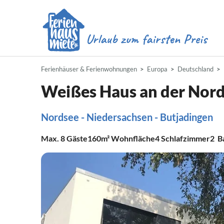
Ferienhäuser & Ferienwohnungen
Europa
Deutschland
Weißes Haus an der Nord
Nordsee - Niedersachsen - Butjadingen
Max.
8
Gäste
160m²
Wohnfläche
4
Schlafzimmer
2
B