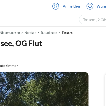
Anmelden
Wuns
Tossens , 2 Gä
Niedersachsen
Nordsee
Butjadingen
Tossens
see, OG Flut
adezimmer