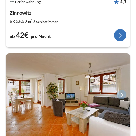
4,3
Ferienwohnung
Zinnowitz
2
2
6
50
Gäste
m
Schlafzimmer
42€
ab
pro Nacht