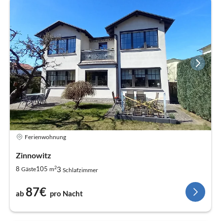
Ferienwohnung
Zinnowitz
2
3
8
105
Gäste
m
Schlafzimmer
87€
ab
pro Nacht