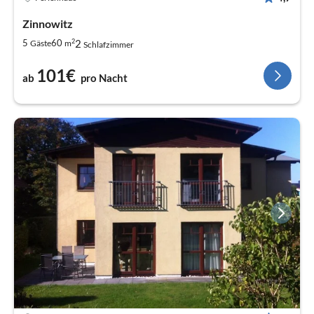
Zinnowitz
2
2
5
60
Gäste
m
Schlafzimmer
101€
ab
pro Nacht