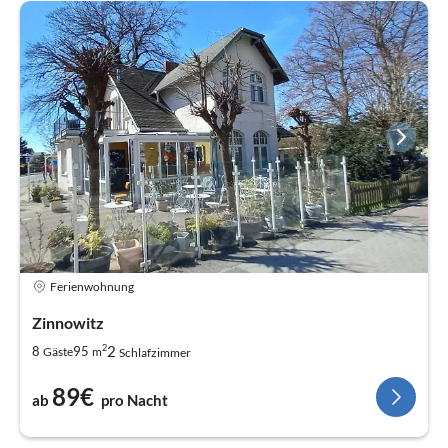
Ferienwohnung
Zinnowitz
2
2
8
95
Gäste
m
Schlafzimmer
89€
ab
pro Nacht