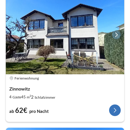
Ferienwohnung
Zinnowitz
2
2
4
45
Gäste
m
Schlafzimmer
62€
ab
pro Nacht