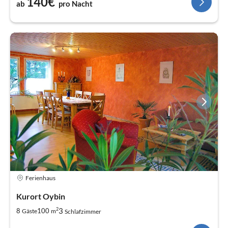
140€
ab
pro Nacht
Ferienhaus
Kurort Oybin
2
3
8
100
Gäste
m
Schlafzimmer