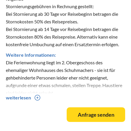
Stornierungsgebühren in Rechnung gestellt:
Bei Stornierung ab 30 Tage vor Reisebeginn betragen die
Stornokosten 50% des Reisepreises.
Bei Stornierung ab 14 Tage vor Reisebeginn betragen die
Stornokosten 80% des Reisepreise. Alternativ kann eine
kostenfreie Umbuchung auf einen Ersatztermin erfolgen.
Weitere Informationen:
Die Ferienwohnung liegt im 2. Obergeschoss des
ehemaliger Wohnhauses des Schuhmachers - sie ist für
gehbehinderte Personen leider eher nicht geeignet,
aufgrunde einer etwas schmalen, steilen Treppe. Haustiere
sind leider nicht erlaubt.
weiterlesen
Anfahrt:
Anfrage senden
Autobahn A4 / A13 bis Dresden, dann Richtung Görlitz,
Abfahrt Nr. 91 / Weißenberg - von Weißenberg in Richtung
Löbau, von Löbau die B 178 in Richtung Zittau. In Zittau auf