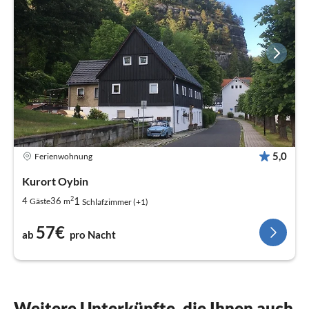
5,0
Ferienwohnung
Kurort Oybin
2
1
4
36
Gäste
m
Schlafzimmer (+1)
57€
ab
pro Nacht
Weitere Unterkünfte, die Ihnen auch