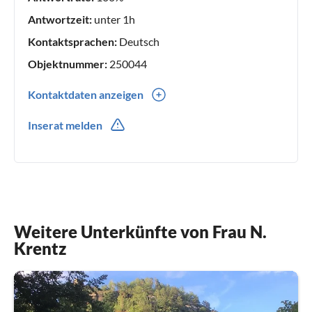
Antwortzeit:
unter 1h
Kontaktsprachen:
Deutsch
Objektnummer:
250044
Kontaktdaten anzeigen
0049(0) 15170010253
Inserat melden
0049(0) 1797293000
Weitere Unterkünfte von Frau N.
Krentz