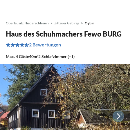
Oberlausitz Niederschlesien
Zittauer Gebirge
Oybin
Haus des Schuhmachers Fewo BURG
2 Bewertungen
Max.
4
Gäste
40m²
2
Schlafzimmer (+1)