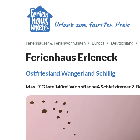
Ferienhäuser & Ferienwohnungen
Europa
Deutschland
Ferienhaus Erleneck
Ostfriesland Wangerland Schillig
Max.
7
Gäste
140m²
Wohnfläche
4
Schlafzimmer
2
B