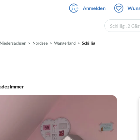
Anmelden
Wuns
Schillig , 2 G
Niedersachsen
Nordsee
Wangerland
Schillig
adezimmer