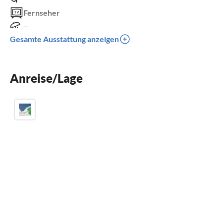
Fernseher
Terrasse
Gesamte Ausstattung anzeigen
Spülmaschine
Waschmaschine
Anreise/Lage
Kamin