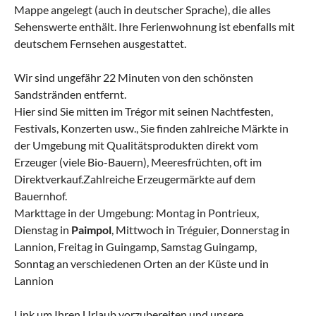
Mappe angelegt (auch in deutscher Sprache), die alles
Sehenswerte enthält. Ihre Ferienwohnung ist ebenfalls mit
deutschem Fernsehen ausgestattet.
Wir sind ungefähr 22 Minuten von den schönsten
Sandstränden entfernt.
Hier sind Sie mitten im Trégor mit seinen Nachtfesten,
Festivals, Konzerten usw., Sie finden zahlreiche Märkte in
der Umgebung mit Qualitätsprodukten direkt vom
Erzeuger (viele Bio-Bauern), Meeresfrüchten, oft im
Direktverkauf.Zahlreiche Erzeugermärkte auf dem
Bauernhof.
Markttage in der Umgebung: Montag in Pontrieux,
Dienstag in
Paimpol
, Mittwoch in Tréguier, Donnerstag in
Lannion, Freitag in Guingamp, Samstag Guingamp,
Sonntag an verschiedenen Orten an der Küste und in
Lannion
Link um Ihren Urlaub vorzubereiten und unsere