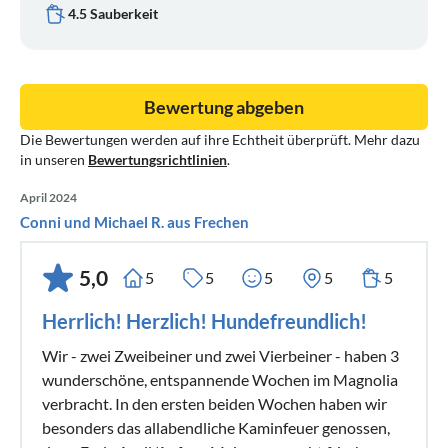
weit ab vom Massentourismus, die Strände sind auch im
4.5 Sauberkeit
Sommer nicht überfüllt und es ist genug Platz , um Abstand
zu halten.
Bewertung abgeben
Die Bewertungen werden auf ihre Echtheit überprüft. Mehr dazu
in unseren
Bewertungsrichtlinien
.
Unsere 2 Ferienwohnungen können unabhängig
voneinander gebucht werden.
April 2024
Conni und Michael R. aus Frechen
Auch im Herbst und im Frühjahr ist die Bretagne
wunderschön, die Temperatur des Meeres ist optimal im
5,0
5
5
5
5
5
September und die Strände laden zum Baden,Faulenzen
Herrlich! Herzlich! Hundefreundlich!
und Spazierengehen ein.
Wir - zwei Zweibeiner und zwei Vierbeiner - haben 3
In der Nähe und auf dem Anwesen:
wunderschöne, entspannende Wochen im Magnolia
Fahrrad - und Wanderwege , ,darunter einer direkt auf
verbracht. In den ersten beiden Wochen haben wir
besonders das allabendliche Kaminfeuer genossen,
unserem Grundstück, viele Wanderwege in der Umgebung