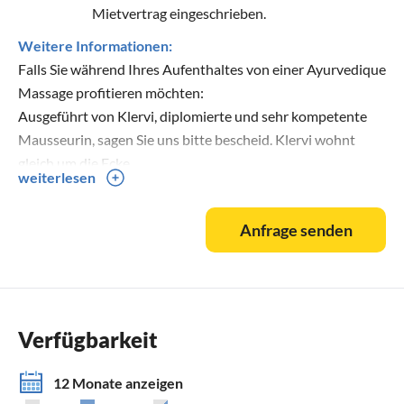
Mietvertrag eingeschrieben.
Weitere Informationen:
Falls Sie während Ihres Aufenthaltes von einer Ayurvedique
Massage profitieren möchten:
Ausgeführt von Klervi, diplomierte und sehr kompetente
Mausseurin, sagen Sie uns bitte bescheid. Klervi wohnt
gleich um die Ecke .
weiterlesen
Sie können sich in einem speziell eingerichteten
Holzhäuschen mitten in der Natur verwöhnen lassen.
Anfrage senden
Gerne kommt Klervi auch zu Ihnen in die Ferienwohnung.
Unser Festival "des vieilles Souche" findet dieses Jahr am
6/09/25 in unserem kleinen Amphitheater mitten in der
Natur statt:
Verfügbarkeit
15 h 30 Führung durch unseren botanischen Garten
17 h Konzert
12 Monate anzeigen
Natürlich sind unsere Gäste ganz herzlich eingeladen.