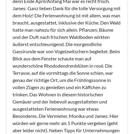
denn Ende April/Anfang Mai war es recht frisch.
mit Möglichkeiten zum Biken.
James: Ganz lieben Dank für die tolle Versorgung mit
Wanderweg 3 km (in der Nähe): leichtes Niveau,
dem Holz! Die Ferienwohnung ist mit allem, was man
Waldspaziergang entlang eines Baches, ideal für einen
braucht, ausgestattet, inklusive der Küche. Den Wald
Familienausflug, mit 2 Kinderspielplätzen.
hatte man nahezu für sich allein. Pflanzen, Bäume
Armoriparc 10 Minuten: Kinderfreizeitpark mit Innen- und
und der Duft nach frischem Waldboden wirkten
Außenpool (beheizt)
äußerst entschleunigend. Die morgendliche
Pontrieux in 10 Minuten: kleine Stadt mit Charakter, die für
Gassirunde war von Vogelzwitschern begleitet. Beim
ihre Waschhäuser und ihren Dampfzug bekannt ist, der Sie
Blick aus dem Fenster schaute man auf
nach Paimpol bringt, Bootsfahrten, Kajakfahren auf dem
wunderschöne Rhododendrenblüten in rosé. Die
Meer und auf den Flüssen .
Terrasse, auf die vormittags die Sonne schien, war
La Roche Jagu: Mittelalterliche Burg -
genau der richtige Ort, um die Frühlingssonne in
vollen Zügen zu genießen und ein Käffchen zu
Departementsbereich - Park (freie Besichtigung),
trinken. Das Wohnen in diesem historischen
Ausstellungen, viele kulturelle Veranstaltungen im Sommer:
Gemäuer und der liebevoll ausgestalteten und
Shows, Konzerte,zahlreiche Animationen
ausgestatteten Ferienwohnung war etwas
Plouëc du Trieux 6 Minuten: Garden of Kefouler, ein Garten
Besonderes. Die Vermieter, Monika und James: Hier
der Inspiration in einem Paradies des Friedens
würden wir gerne mehr als 5 Punkte vergeben (geht
Zahlreiche Strände in ungefähr 22 Minuten erreichbar.
aber leider nicht). Neben Tipps für Unternehmungen