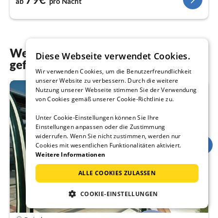
ab
pro Nacht
Weitere Unterkünfte, die Ihnen auch
Diese Webseite verwendet Cookies.
gefallen könnten
Wir verwenden Cookies, um die Benutzerfreundlichkeit
unserer Website zu verbessern. Durch die weitere
Nutzung unserer Webseite stimmen Sie der Verwendung
von Cookies gemäß unserer Cookie-Richtlinie zu.
Unter Cookie-Einstellungen können Sie Ihre
Einstellungen anpassen oder die Zustimmung
widerrufen. Wenn Sie nicht zustimmen, werden nur
Cookies mit wesentlichen Funktionalitäten aktiviert.
Weitere Informationen
ALLE COOKIES ZULASSEN
COOKIE-EINSTELLUNGEN