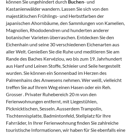
können Sie ungehindert durch
Buchen
- und
Kastanienwälder wandern. Lassen Sie sich von den
majestätischen Frühlings- und Herbstfarben der
japanischen Ahornbäume, den Sammlungen von Kamelien,
Magnolien, Rhododendren und hunderten anderer
botanischer Varieten überraschen. Entdecken Sie den
Eichenhain und seine 30 verschiedenen Eichenarten aus
aller Welt. Genießen Sie die Ruhe und meditieren Sie am
Rande des Baches Kervéziou, wo bis zum 19. Jahrhundert
aus Hanf und Leinen Stoffe, Schleier und Seile hergestellt
wurden. Sie können ein Sonnenbad im Herzen des
Palmenhains des Anwesens nehmen. Wer weiß, vielleicht
treffen Sie auf Ihrem Weg einen Hasen oder ein Reh.
Grosser . Privater Ruhebereich 20 m von den
Ferienwohnungen entfernt, mit Liegestühlen,
Picknicktischen, Sesseln. Ausserdem Trampolin,
Tischtennisplatte, Badmintonfeld, Stellplatz für Ihre
Fahrräder, In Ihrer Ferienwohnung finden Sie zahlreiche
touristische Informationen, wir haben für Sie ebenfalls eine