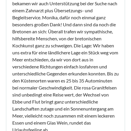
Perros Guirec ca. 30 km mit seiner berühmten Côte du
bekamen wir auch Unterstützung bei der Suche nach
Granit Rose und seinen Stränden,
einem Zahnarzt plus Übersetzungs- und
Ploumanac'h wurde 2015 zum Lieblingsdorf der Franzosen
Begleitservice. Monika, dafür noch einmal ganz
gewählt.
besonders großen Dank! Und dann sind da noch die
Wir verraten Ihnen gerne unsere Geheimtipps: unsere
Bretonen an sich: Überall trafen wir sympathische,
Region ist berühmt für die Vielfalt ihrer Strände, ihre
hilfsbereite Menschen, von der bretonischen
Kochkunst ganz zu schweigen. Die Lage: Wir haben
kulturellen Veranstaltungen, ihre botanischen Gärten, ihre
uns extra für eine ländlichere Lage ein Stück weg vom
Kirchen und Kapellen und ihre Küche für Feinschmecker
Meer entschieden, da wir von dort aus in
(mehrere mit Michelin ausgezeichnete Sterneköche).
verschiedene Richtungen einfach losfahren und
Auch in der Nachsaison viele Veranstaltungen, unter
unterschiedliche Gegenden erkunden konnten. Bis zu
anderem das Festival von Lanvellec im Oktober, mit
den Küstenorten waren es 25 bis 35 Autominuten
zahlreichen Konzerten klassischer Musik in den
bei normaler Geschwindigkeit. Die rosa Granitfelsen
umliegendenen Kirchen und in der Kathedrale von Tréguier.
sind unbedingt eine Reise wert, der Wechsel von
Wir machen Ihnen gerne ein Angebot, falls Sie länger als 1
Ebbe und Flut bringt ganz unterschiedliche
Woche bleiben möchten (gilt für Nebensaison).
Landschaften zutage und ein Sonnenuntergang am
Meer, vielleicht noch zusammen mit einem leckeren
Essen und einem Glas Wein, rundet das
Urlaubsfeeling ab.