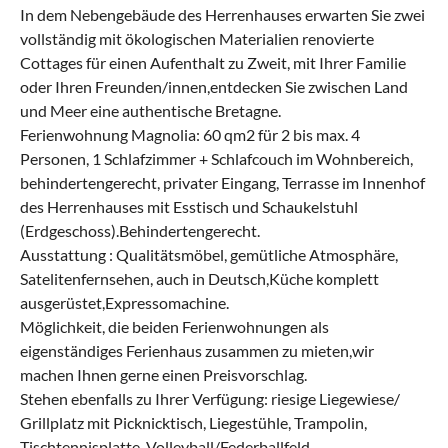
In dem Nebengebäude des Herrenhauses erwarten Sie zwei
vollständig mit ökologischen Materialien renovierte
Cottages für einen Aufenthalt zu Zweit, mit Ihrer Familie
oder Ihren Freunden/innen,entdecken Sie zwischen Land
und Meer eine authentische Bretagne.
Ferienwohnung Magnolia: 60 qm2 für 2 bis max. 4
Personen, 1 Schlafzimmer + Schlafcouch im Wohnbereich,
behindertengerecht, privater Eingang, Terrasse im Innenhof
des Herrenhauses mit Esstisch und Schaukelstuhl
(Erdgeschoss).Behindertengerecht.
Ausstattung : Qualitätsmöbel, gemütliche Atmosphäre,
Satelitenfernsehen, auch in Deutsch,Küche komplett
ausgerüstet,Expressomachine.
Möglichkeit, die beiden Ferienwohnungen als
eigenständiges Ferienhaus zusammen zu mieten,wir
machen Ihnen gerne einen Preisvorschlag.
Stehen ebenfalls zu Ihrer Verfügung: riesige Liegewiese/
Grillplatz mit Picknicktisch, Liegestühle, Trampolin,
Tischtennisplatte, Volleyball/Federballfeld