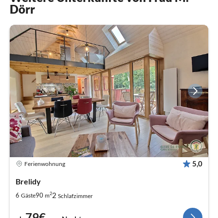
Dörr
5,0
Ferienwohnung
Brelidy
2
2
6
90
Gäste
m
Schlafzimmer
79€