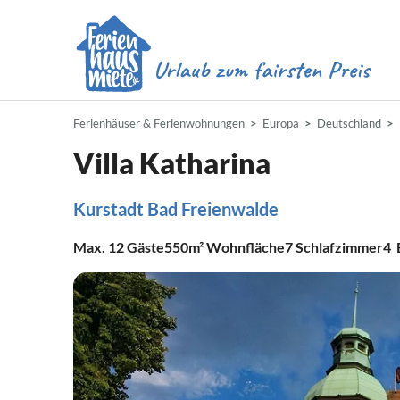
Ferienhäuser & Ferienwohnungen
Europa
Deutschland
Villa Katharina
Kurstadt Bad Freienwalde
Max.
12
Gäste
550m²
Wohnfläche
7
Schlafzimmer
4