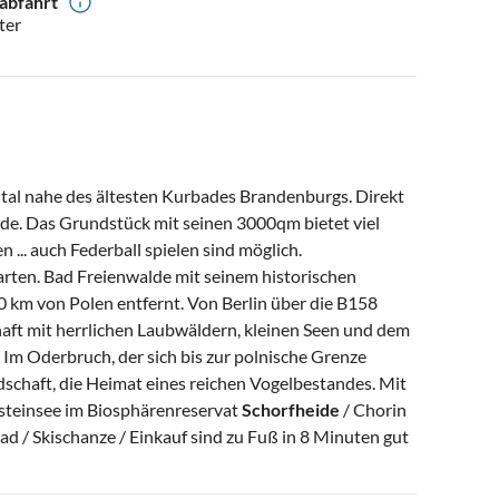
abfahrt
ter
al nahe des ältesten Kurbades Brandenburgs. Direkt
de. Das Grundstück mit seinen 3000qm bietet viel
 ... auch Federball spielen sind möglich.
arten. Bad Freienwalde mit seinem historischen
10 km von Polen entfernt. Von Berlin über die B158
haft mit herrlichen Laubwäldern, kleinen Seen und dem
 Im Oderbruch, der sich bis zur polnische Grenze
ndschaft, die Heimat eines reichen Vogelbestandes. Mit
rsteinsee im Biosphärenreservat
Schorfheide
/ Chorin
 / Skischanze / Einkauf sind zu Fuß in 8 Minuten gut