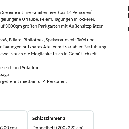
ie eine intime Familienfeier (bis 14 Personen)
gelungene Urlaube, Feiern, Tagungen in lockerer,
 auf 3000qm großen Parkgarten mit Außensitzplätzen
ß, Billard, Bibliothek, Speiseraum mit Tafel und
 Tagungen nutzbares Atelier mit variabler Bestuhlung.
eweils auch die Möglichkeit sich in Gemütlichkeit
bereich und Solarium.
epage
 getrennt mietbar für 4 Personen.
Schlafzimmer 3
x200 cm)
Doppelbett (200x220 cm)