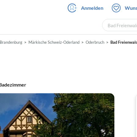
Anmelden
Wuns
Bad Freienwal
Brandenburg
Märkische Schweiz-Oderland
Oderbruch
Bad Freienwal
Badezimmer