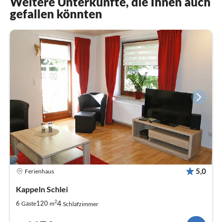
Weitere Unterkünfte, die Ihnen auch
gefallen könnten
5,0
Ferienhaus
Kappeln Schlei
2
4
6
120
Gäste
m
Schlafzimmer