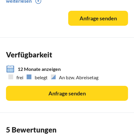
weiterlesen
Waschmaschine zur Mitnutzung.
Anfrage senden
Eine Sauna befindet sich in einem extra Gebäude und nicht
in der Unterkunft und kann gegen Gebühr genutzt werden.
Verfügbarkeit
12 Monate anzeigen
frei
belegt
An bzw. Abreisetag
Anfrage senden
5 Bewertungen