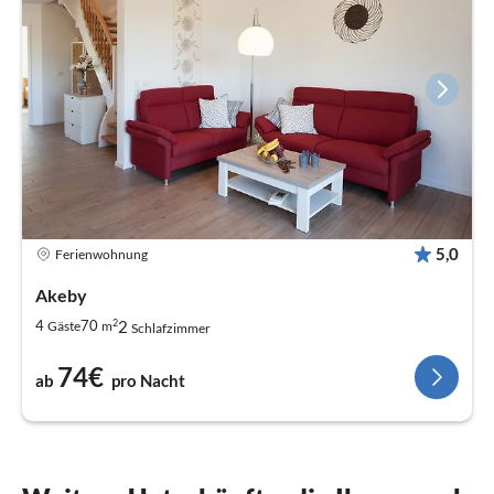
5,0
Ferienwohnung
Akeby
2
2
4
70
Gäste
m
Schlafzimmer
74€
ab
pro Nacht