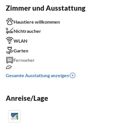
Zimmer und Ausstattung
Haustiere willkommen
Nichtraucher
WLAN
Garten
Fernseher
Terrasse
Gesamte Ausstattung anzeigen
Spülmaschine
Waschmaschine
Anreise/Lage
Sauna