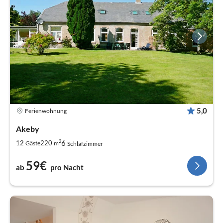
5,0
Ferienwohnung
Akeby
2
6
12
220
Gäste
m
Schlafzimmer
59€
ab
pro Nacht