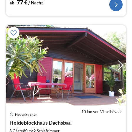
77
€
ab
/ Nacht
10 km von Visselhövede
Pre
Neuenkirchen
ab
7
Heideblockhaus Dachsbau
pr
2
3 Gäste
80 m
2
Schlafzimmer