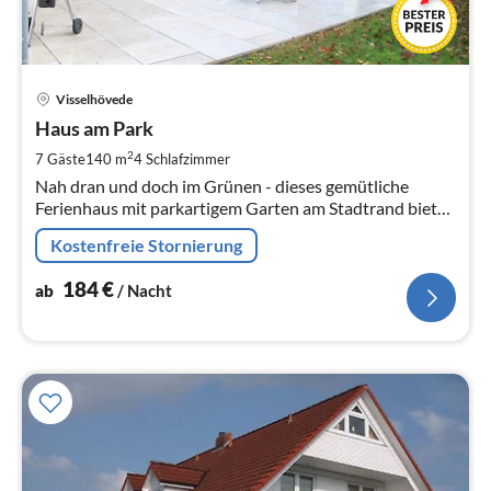
Pre
Visselhövede
ab
1
Haus am Park
pr
2
7 Gäste
140 m
4
Schlafzimmer
Na
Nah dran und doch im Grünen - dieses gemütliche
Ferienhaus mit parkartigem Garten am Stadtrand bietet
viel Platz zum Wohlfühlen mit der Familie, Freunden
Kostenfreie Stornierung
oder Kollegen.
184
€
ab
/ Nacht