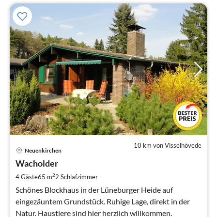
10 km von Visselhövede
Pre
Neuenkirchen
ab
7
Wacholder
pr
2
4 Gäste
65 m
2
Schlafzimmer
Na
Schönes Blockhaus in der Lüneburger Heide auf
eingezäuntem Grundstück. Ruhige Lage, direkt in der
Natur. Haustiere sind hier herzlich willkommen.