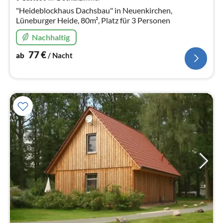
Na
"Heideblockhaus Dachsbau" in Neuenkirchen,
Lüneburger Heide, 80m², Platz für 3 Personen
Nachhaltig
77
€
ab
/ Nacht