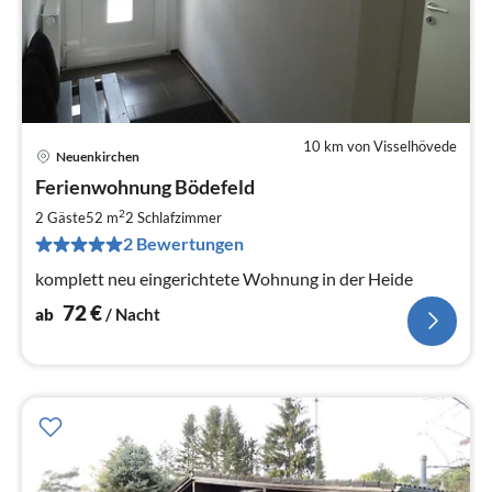
10 km von Visselhövede
Neuenkirchen
Pre
Ferienwohnung Bödefeld
ab
7
2
2 Gäste
52 m
2
Schlafzimmer
pr
2 Bewertungen
Na
komplett neu eingerichtete Wohnung in der Heide
72
€
ab
/ Nacht