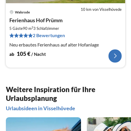
10 km von Visselhövede
Walsrode
Pre
Ferienhaus Hof Prümm
ab
1
2
5 Gäste
90 m
3
Schlafzimmer
pr
2 Bewertungen
Na
Neu erbautes Ferienhaus auf alter Hofanlage
105
€
ab
/ Nacht
Weitere Inspiration für Ihre
Urlaubsplanung
Urlaubsideen in Visselhövede