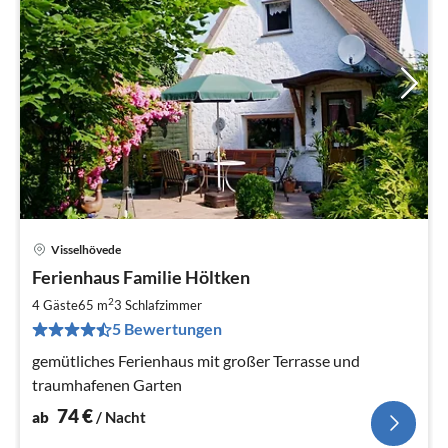
Visselhövede
Pre
Ferienhaus Familie Höltken
ab
7
2
4 Gäste
65 m
3
Schlafzimmer
pr
5 Bewertungen
Na
gemütliches Ferienhaus mit großer Terrasse und
traumhafenen Garten
74
€
ab
/ Nacht