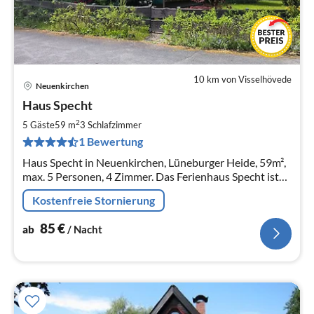
10 km von Visselhövede
Neuenkirchen
Pre
Haus Specht
ab
8
2
5 Gäste
59 m
3
Schlafzimmer
pr
1 Bewertung
Na
Haus Specht in Neuenkirchen, Lüneburger Heide, 59m²,
max. 5 Personen, 4 Zimmer. Das Ferienhaus Specht ist
ein 59 qm großes Nurdachhaus auf einem ca. 500 qm
Kostenfreie Stornierung
großen Grundstück.
85
€
ab
/ Nacht