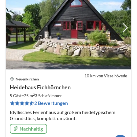
10 km von Visselhövede
Neuenkirchen
Pre
Heidehaus Eichhörnchen
ab
7
2
5 Gäste
75 m
3
Schlafzimmer
pr
2 Bewertungen
Na
Idyllisches Ferienhaus auf großem heidetypischem
Grundstück, komplett umzäunt.
Nachhaltig