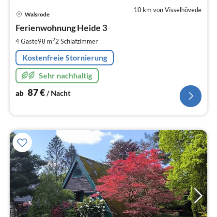
10 km von Visselhövede
Pre
Walsrode
ab
8
Ferienwohnung Heide 3
pr
2
4 Gäste
98 m
2
Schlafzimmer
Na
Kostenfreie Stornierung
Sehr nachhaltig
87
€
ab
/ Nacht