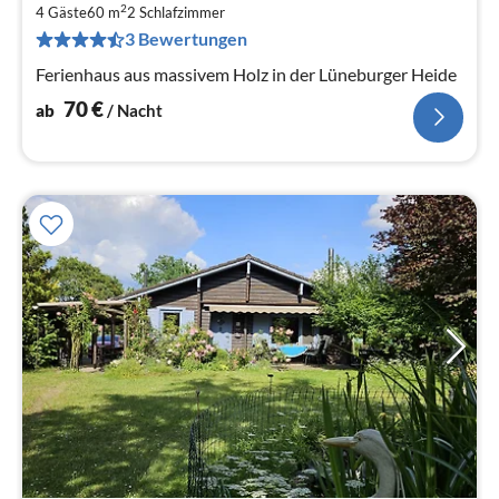
7
2
4 Gäste
60 m
2
Schlafzimmer
pr
3 Bewertungen
Na
Ferienhaus aus massivem Holz in der Lüneburger Heide
70
€
ab
/ Nacht