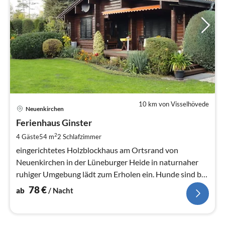
10 km von Visselhövede
Pre
Neuenkirchen
ab
7
Ferienhaus Ginster
pr
2
4 Gäste
54 m
2
Schlafzimmer
Na
eingerichtetes Holzblockhaus am Ortsrand von
Neuenkirchen in der Lüneburger Heide in naturnaher
ruhiger Umgebung lädt zum Erholen ein. Hunde sind bei
uns willkommen.
78
€
ab
/ Nacht