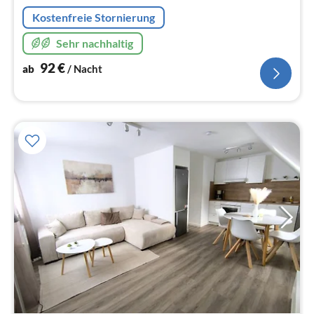
Na
Kostenfreie Stornierung
Sehr nachhaltig
92
€
ab
/ Nacht