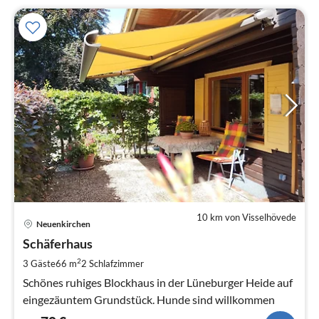
10 km von Visselhövede
Pre
Neuenkirchen
ab
7
Schäferhaus
pr
2
3 Gäste
66 m
2
Schlafzimmer
Na
Schönes ruhiges Blockhaus in der Lüneburger Heide auf
eingezäuntem Grundstück. Hunde sind willkommen