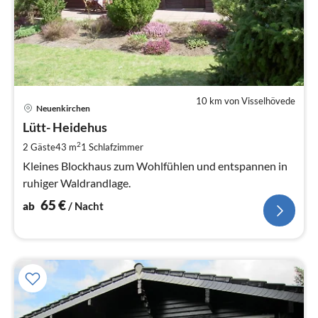
10 km von Visselhövede
Pre
Neuenkirchen
ab
6
Lütt- Heidehus
pr
2
2 Gäste
43 m
1
Schlafzimmer
Na
Kleines Blockhaus zum Wohlfühlen und entspannen in
ruhiger Waldrandlage.
65
€
ab
/ Nacht