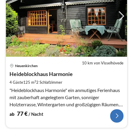
10 km von Visselhövede
Pre
Neuenkirchen
ab
7
Heideblockhaus Harmonie
pr
2
4 Gäste
125 m
2
Schlafzimmer
Na
"Heideblockhaus Harmonie" ein anmutiges Ferienhaus
mit zauberhaft angelegtem Garten, sonniger
Holzterrasse, Wintergarten und großzügigen Räumen.
Das Grundstück ist umzäunt.
77
€
ab
/ Nacht