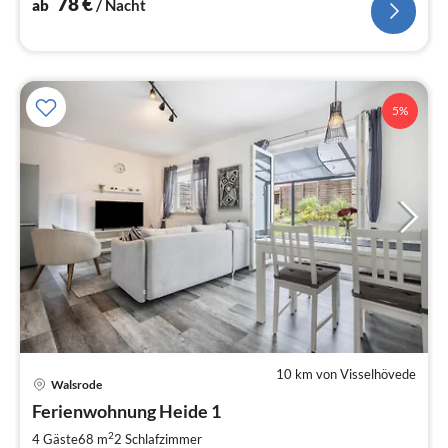
78
€
ab
/ Nacht
5%
10 km von Visselhövede
Pre
Walsrode
ab
9
Ferienwohnung Heide 1
pr
2
4 Gäste
68 m
2
Schlafzimmer