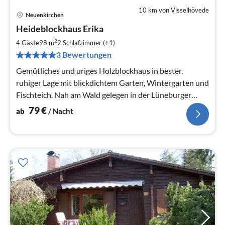
10 km von Visselhövede
Neuenkirchen
Pre
Heideblockhaus Erika
ab
7
2
4 Gäste
98 m
2
Schlafzimmer (+1)
pr
3 Bewertungen
Na
Gemütliches und uriges Holzblockhaus in bester,
ruhiger Lage mit blickdichtem Garten, Wintergarten und
Fischteich. Nah am Wald gelegen in der Lüneburger
Heide.
79
€
ab
/ Nacht