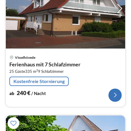
Pre
Visselhövede
ab
Ferienhaus mit 7 Schlafzimmer
2
2
25 Gäste
335 m
9
Schlafzimmer
pr
Na
Kostenfreie Stornierung
240
€
ab
/ Nacht