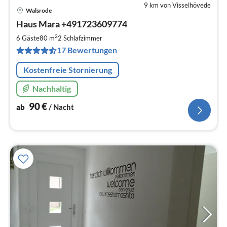
9 km von Visselhövede
Walsrode
Pre
Haus Mara +491723609774
ab
9
2
6 Gäste
80 m
2
Schlafzimmer
pr
17 Bewertungen
Na
Kostenfreie Stornierung
Nachhaltig
90
€
ab
/ Nacht