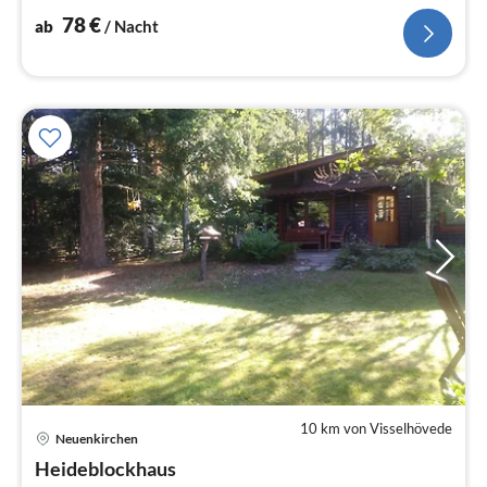
78
€
ab
/ Nacht
10 km von Visselhövede
Neuenkirchen
Pre
Heideblockhaus
ab