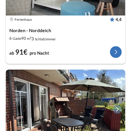
4,4
Ferienhaus
Norden - Norddeich
2
3
6
90
Gäste
m
Schlafzimmer
91€
ab
pro Nacht