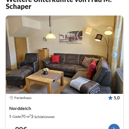
Schaper
5,0
Ferienhaus
Norddeich
2
3
5
70
Gäste
m
Schlafzimmer