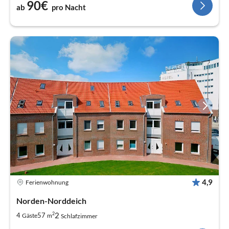
90€
ab
pro Nacht
4,9
Ferienwohnung
Norden-Norddeich
2
2
4
57
Gäste
m
Schlafzimmer