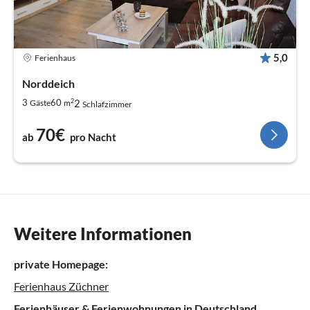
5,0
Ferienhaus
Norddeich
2
2
3
60
Gäste
m
Schlafzimmer
70€
ab
pro Nacht
Weitere Informationen
private Homepage:
Ferienhaus Züchner
Ferienhäuser & Ferienwohnungen in Deutschland