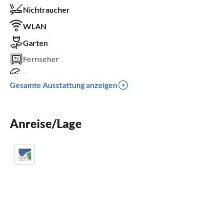
Nichtraucher
WLAN
Garten
Fernseher
Terrasse
Gesamte Ausstattung anzeigen
Spülmaschine
Waschmaschine
Anreise/Lage
Kinderbett