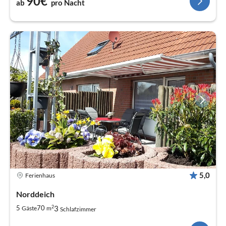
90€
ab
pro Nacht
5,0
Ferienhaus
Norddeich
2
3
5
70
Gäste
m
Schlafzimmer