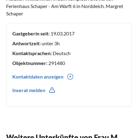
Ferienhaus Schaper - Am Warft 6 in Norddeich. Margret
Schaper
Gastgeberin seit:
19.03.2017
Antwortzeit:
unter 3h
Kontaktsprachen:
Deutsch
Objektnummer:
291480
Kontaktdaten anzeigen
0049(0) 5721 77988
Inserat melden
0049(0) 171 4854959
Weitere Unterkünfte von Frau M.