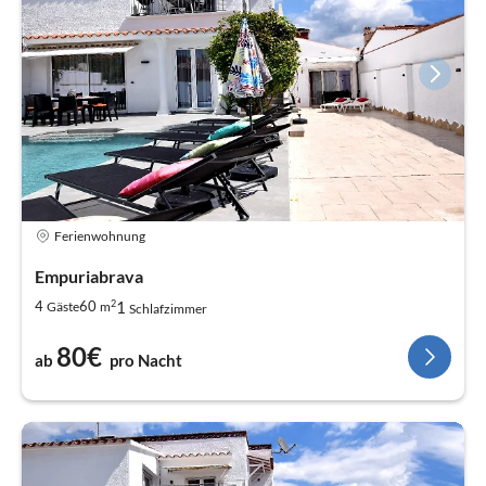
Ferienwohnung
Empuriabrava
2
1
4
60
Gäste
m
Schlafzimmer
80€
ab
pro Nacht