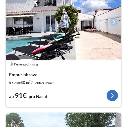
Ferienwohnung
Empuriabrava
2
2
5
80
Gäste
m
Schlafzimmer
91€
ab
pro Nacht