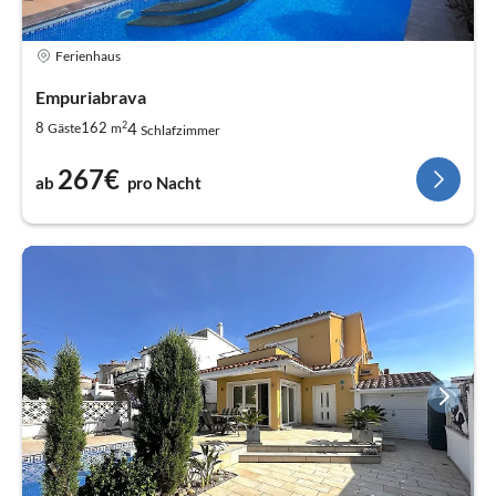
Ferienhaus
Empuriabrava
2
4
8
162
Gäste
m
Schlafzimmer
267€
ab
pro Nacht