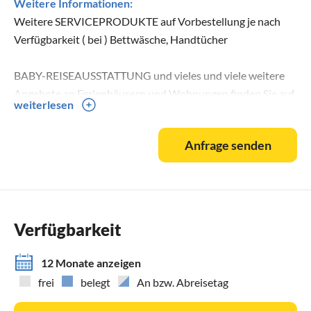
Weitere Informationen:
Weitere SERVICEPRODUKTE auf Vorbestellung je nach
Verfügbarkeit ( bei ) Bettwäsche, Handtücher
BABY-REISEAUSSTATTUNG und vieles und viele weitere
Angebote an Ferienhäusern und Wohnungen finden Sie auf
weiterlesen
unserer eigenen Webseite, hierzu auch umfangreiche Tipps
zur Freizeitgestaltung und Hinweise, ein Restaurantguide
Anfrage senden
sowie Infos über Freizeitparks in der Umgebung
Verfügbarkeit
12 Monate anzeigen
frei
belegt
An bzw. Abreisetag