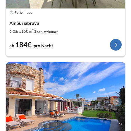
Ferienhaus
Ampuriabrava
2
3
6
150
Gäste
m
Schlafzimmer
184€
ab
pro Nacht