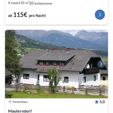
2
10
4
110
Gäste
m
Schlafzimmer
115€
ab
pro Nacht
5,0
Ferienhaus
Mauterndorf