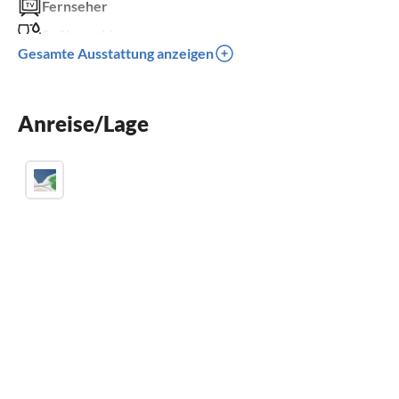
Fernseher
Spülmaschine
Gesamte Ausstattung anzeigen
Waschmaschine
Balkon
Anreise/Lage
Kinderbett