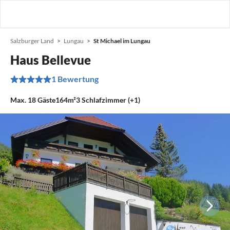
Salzburger Land
Lungau
St Michael im Lungau
Haus Bellevue
1 Bewertung
Max.
18
Gäste
164m²
3
Schlafzimmer (+1)