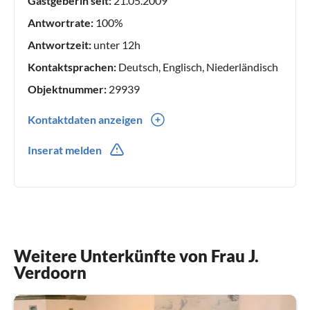
Gastgeberin seit:
21.05.2009
das wir unseren Gästen machen können. Es bereitet uns
große Freude, die besten Geheimtipps, die schönsten
Antwortrate:
100%
Wanderungen und die beeindruckendsten Aussichtspunkte
Antwortzeit:
unter 12h
mit euch zu teilen. Willkommen in unserem Zuhause – fühlt
Kontaktsprachen:
Deutsch, Englisch, Niederländisch
euch wie daheim!
Objektnummer:
29939
Kontaktdaten anzeigen
0043(0) 6802214645
Inserat melden
Weitere Unterkünfte von Frau J.
Verdoorn