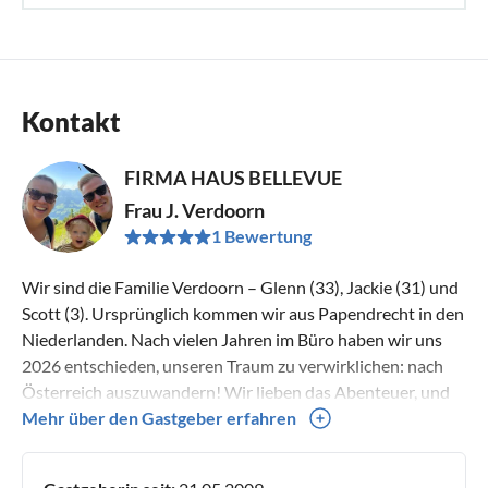
Kontakt
FIRMA HAUS BELLEVUE
Frau J. Verdoorn
1 Bewertung
Wir sind die Familie Verdoorn – Glenn (33), Jackie (31) und
Scott (3). Ursprünglich kommen wir aus Papendrecht in den
Niederlanden. Nach vielen Jahren im Büro haben wir uns
2026 entschieden, unseren Traum zu verwirklichen: nach
Österreich auszuwandern! Wir lieben das Abenteuer, und
nichts macht uns glücklicher, als in den Bergen zu sein –
Mehr über den Gastgeber erfahren
sowohl im Sommer als auch im Winter. Unser „Hinterhof“,
das wunderschöne Lungautal, ist das schönste Geschenk,