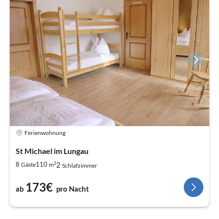
Ferienwohnung
St Michael im Lungau
2
2
8
110
Gäste
m
Schlafzimmer
173€
ab
pro Nacht