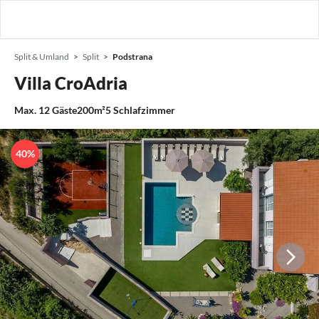
Split & Umland
Split
Podstrana
Villa CroAdria
Max.
12
Gäste
200m²
5
Schlafzimmer
40%