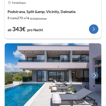
Ferienhaus
Podstrana, Split &amp; Vicinity, Dalmatia
2
4
8
270
Gäste
m
Schlafzimmer
343€
ab
pro Nacht