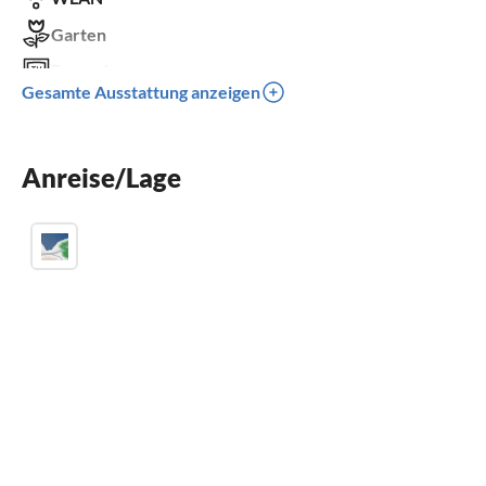
Garten
Fernseher
Gesamte Ausstattung anzeigen
Terrasse
Spülmaschine
Anreise/Lage
Waschmaschine