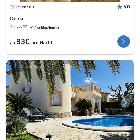
5,0
Ferienhaus
Denia
2
2
4
90
Gäste
m
Schlafzimmer
83€
ab
pro Nacht