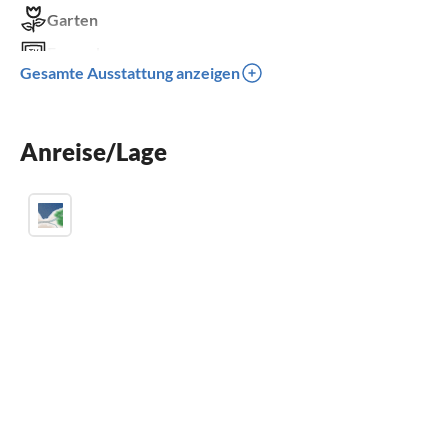
Garten
Fernseher
Gesamte Ausstattung anzeigen
Terrasse
Waschmaschine
Anreise/Lage
Balkon