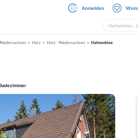
Anmelden
Wuns
Hahnenklee , 
Niedersachsen
Harz
Harz - Niedersachsen
Hahnenklee
Badezimmer