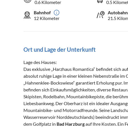
0.6 Kilometer
0.5 Kilome
Bahnhof
Autobahn
12 Kilometer
21.5 Kilo
Ort und Lage der Unterkunft
Lage des Hauses:
Das exklusive „Harzhaus Romantica“ befindet sich au
absolut ruhige Lage in einer kleinen Nebenstraße im
„Hahnenklee-Bockswiese“ garantiert Erholung pur. 
befinden sich Einkaufsmöglichkeiten, diverse Restau
Skipisten, Rodelbahn, Mountainbikepiste, die berühmt
Liebesbankweg. Der Oberharz ist ein idealer Ausgangsp
Mountainbike- und Motorradfreunde. Seine Landscha
Wasserreservoir Norddeutschlands) beeindruckt imm
dem Golfplatz in
Bad Harzburg
auf Ihre Kosten. Ein Fe