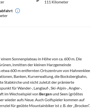
ter
111 Kilometer
abfahrt
meter
f einem Sonnenplateau in Höhe von ca. 600 m. Die
 Grünen, inmitten der kleinen Harzgemeinde
Im etwa 600 m entfernten Ortszentrum von Hahnenklee
rationen, Banken, Kurverwaltung, die Bocksbergbahn,
e Stabkirche und nicht zuletzt der prämierte
unkt für Wander-, Langlauf-, Ski-Alpin-, Angler-,
ft im Wechselspiel von
Bergen
und Seen (größtes
er wieder aufs Neue. Auch Golfspieler kommen auf
rnziel für geübte Mountainbiker ist z. B. der „Brocken“.