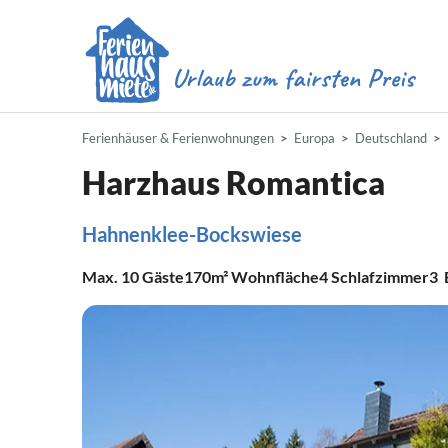
Ferienhäuser & Ferienwohnungen
Europa
Deutschland
Harzhaus Romantica
Hahnenklee-Bockswiese
Max.
10
Gäste
170m²
Wohnfläche
4
Schlafzimmer
3