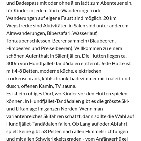
und Badespass mit oder ohne älen lädt zum Abenteuer ein,
für Kinder in jedem ührte Wanderungen oder
Wanderungen auf eigene Faust sind möglich. 20 km
Wegstrecke sind Aktivitäten in Sälen sind unter anderem:
Almwanderungen, Bibersafari, Wasserlauf,
Tontaubenschiessen, Beerensammeln (Blaubeeren,
Himbeeren und Preiselbeeren). Willkommen zu einem
schönen Aufenthalt in Sälenfjällen. Die Hütten liegen ca.
300m von Hundfjället-Tandådalen entfernt. Jede Hütte ist
mit 4-8 Betten, moderne küche, elektrischen
trockenschrank, kühlschrank, badezimmer mit toalett und
dusch, offenen Kamin, TV, sauna.
Es ist ein ruhiges Dorf, wo Kinder vor den Hütten spielen
können. In Hundfjället-Tandådalen gibt es die grösste Ski-
und Liftanlage im ganzen Norden. Wenn man
variantenreiches Skifahren schätzt, dann sollte die Wahl auf
Hundfjället-Tandådalen fallen. Ob Langlauf oder Abfahrt
spielt keine gibt 53 Pisten nach allen Himmelsrichtungen
und mit allen Schwierigkeitsgraden - vom Anfängerhügel