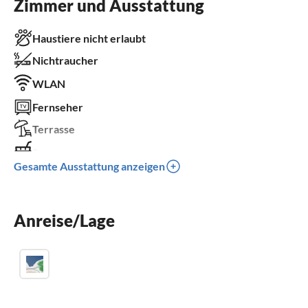
Zimmer und Ausstattung
Haustiere nicht erlaubt
Nichtraucher
WLAN
Fernseher
Terrasse
Sauna
Gesamte Ausstattung anzeigen
Kamin
Parkplatz
Kinder willkommen
Anreise/Lage