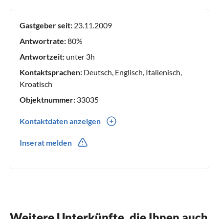
Gastgeber seit:
23.11.2009
Antwortrate:
80%
Antwortzeit:
unter 3h
Kontaktsprachen:
Deutsch, Englisch, Italienisch,
Kroatisch
Objektnummer:
33035
Kontaktdaten anzeigen
00385(0) 22 434260
Inserat melden
00385(0) 99 6964443
Weitere Unterkünfte, die Ihnen auch