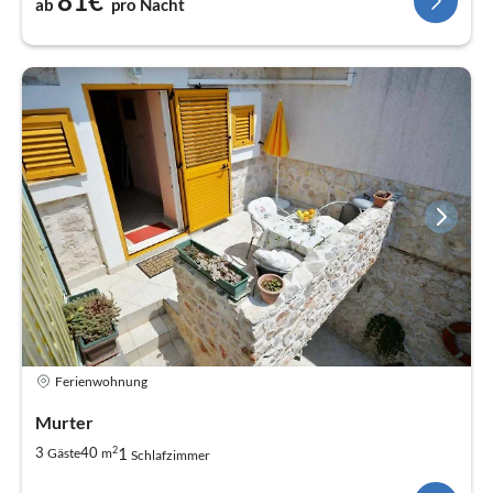
81€
ab
pro Nacht
Ferienwohnung
Murter
2
1
3
40
Gäste
m
Schlafzimmer