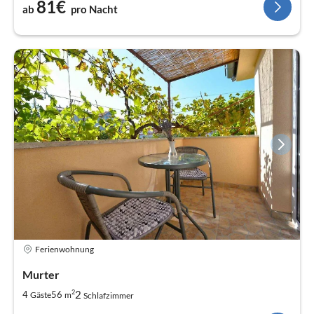
81€
ab
pro Nacht
Ferienwohnung
Murter
2
2
4
56
Gäste
m
Schlafzimmer