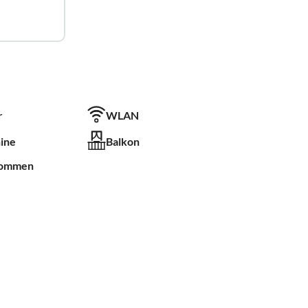
r
WLAN
ine
Balkon
kommen