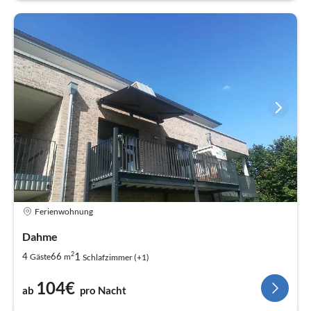
Ferienwohnung
Dahme
2
1
4
66
Gäste
m
Schlafzimmer (+1)
104€
ab
pro Nacht