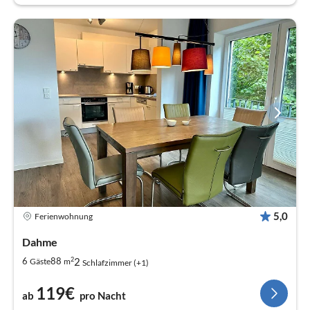
5,0
Ferienwohnung
Dahme
2
2
6
88
Gäste
m
Schlafzimmer (+1)
119€
ab
pro Nacht