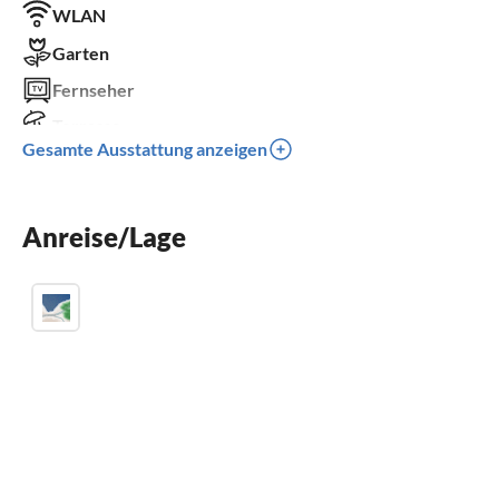
WLAN
Garten
Fernseher
Terrasse
Gesamte Ausstattung anzeigen
Spülmaschine
Waschmaschine
Anreise/Lage
Balkon