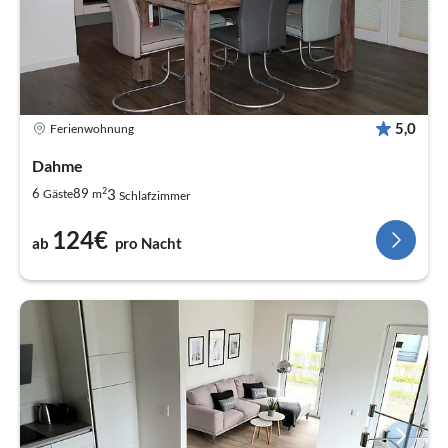
5,0
Ferienwohnung
Dahme
2
3
6
89
Gäste
m
Schlafzimmer
124€
ab
pro Nacht