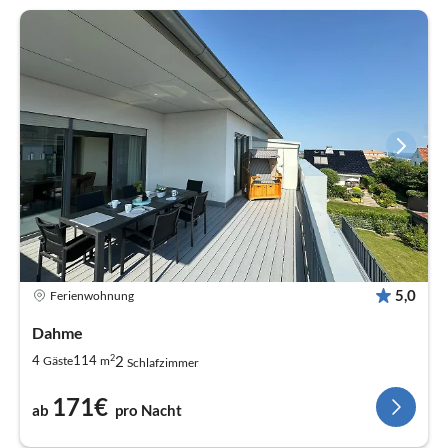
5,0
Ferienwohnung
Dahme
2
2
4
114
Gäste
m
Schlafzimmer
171€
ab
pro Nacht