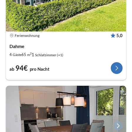
5,0
Ferienwohnung
Dahme
2
1
4
65
Gäste
m
Schlafzimmer (+1)
94€
ab
pro Nacht