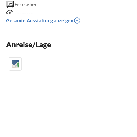
Fernseher
Terrasse
Gesamte Ausstattung anzeigen
Spülmaschine
Waschmaschine
Anreise/Lage
Kinderbett