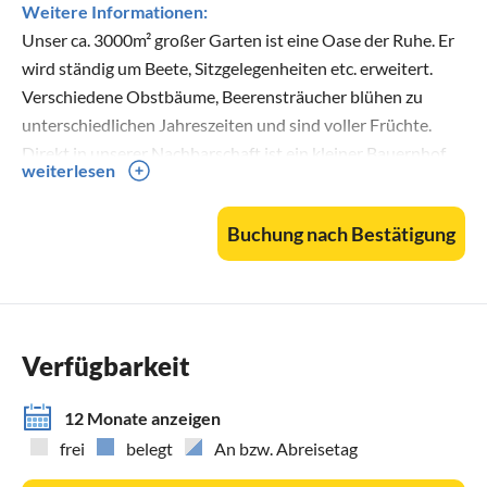
Weitere Informationen:
Unser ca. 3000m² großer Garten ist eine Oase der Ruhe. Er
wird ständig um Beete, Sitzgelegenheiten etc. erweitert.
Verschiedene Obstbäume, Beerensträucher blühen zu
unterschiedlichen Jahreszeiten und sind voller Früchte.
Direkt in unserer Nachbarschaft ist ein kleiner Bauernhof
weiterlesen
mit einigen Tieren. So werden Schafe, Kühe, ein paar Enten
und Gänse sowie Hühner ganz natürlich gehalten.
Buchung nach Bestätigung
Manchmal gibt es auch frische Eier von freilaufenden
Hühnern. Mehr Bio geht nicht.
Bis zu 4 Fahrräder stehen kostenfrei für unsere Gäste zur
Verfügung.
Verfügbarkeit
12 Monate anzeigen
frei
belegt
An bzw. Abreisetag