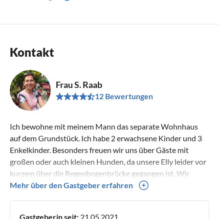
Kontakt
Frau S. Raab
12 Bewertungen
Ich bewohne mit meinem Mann das separate Wohnhaus
auf dem Grundstück. Ich habe 2 erwachsene Kinder und 3
Enkelkinder. Besonders freuen wir uns über Gäste mit
großen oder auch kleinen Hunden, da unsere Elly leider vor
kurzem über die Regenbogenbrücke gegangen ist. Wir
freuen uns auf unsere Gäste und stehen jederzeit mit Rat
Mehr über den Gastgeber erfahren
und Tat zur Verfügung. Bei uns gibt es viele Freizeittipps.
Für Interessierte biete ich Handarbeitskurse an.
Gastgeberin seit:
21.05.2021