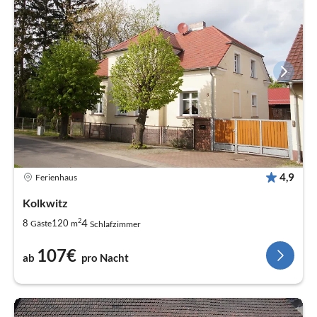
4,9
Ferienhaus
Kolkwitz
2
4
8
120
Gäste
m
Schlafzimmer
107€
ab
pro Nacht